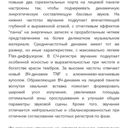
повыше два горизонтальных порта на лицевой панели
настроены так, чтобы подчеркивать динамичную
энергетическую составляющую басовых звуков. На
нижних частотах звучание подкупает впечатляющей
глубиной и выраженной атакой, с отчетливым эффектом
"панча" на энергичных записях и проработанным четким
представлением на более деликатном музыкальном
материале. Среднечастотный динамик имеет тот же
размер, но иные характеристики, с максимально легким
Flax-диффузором. В СЧ-регистре звучание подкупает
особенной ясностью и выразительностью при чистоте и
богатстве красок тембров. За высокие частоты отвечает
новый ВЧ-динамик TNF с алюминиево-магниевым
куполом. Обрамляющая ВЧ-динамик на лицевой панели
вогнутая овальная вставка помогает формировать
широкий угол излучения, увеличивая площадь
оптимальной зоны прослушивания и улучшая общие
параметры звуковой сцены. Кроме того, звучание
отличается нейтральностью и сбалансированностью при
отличном согласовании частотных регистров по фазе.
Изысканному звучанию не уступает внешнее исполнение