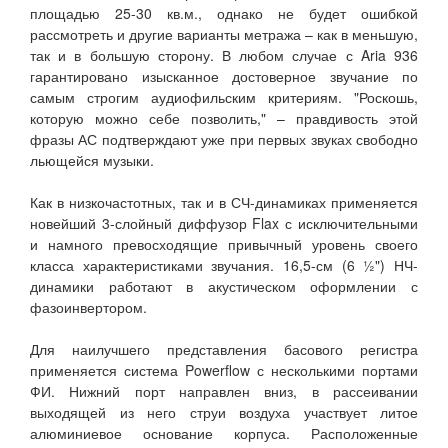
площадью 25-30 кв.м., однако не будет ошибкой
рассмотреть и другие варианты метража – как в меньшую,
так и в большую сторону. В любом случае с Aria 936
гарантировано изысканное достоверное звучание по
самым строгим аудиофильским критериям. "Роскошь,
которую можно себе позволить," – правдивость этой
фразы АС подтверждают уже при первых звуках свободно
льющейся музыки.
Как в низкочастотных, так и в СЧ-динамиках применяется
новейший 3-слойный диффузор Flax с исключительными
и намного превосходящие привычный уровень своего
класса характеристиками звучания. 16,5-см (6 ½") НЧ-
динамики работают в акустическом оформлении с
фазоинвертором.
Для наилучшего представления басового регистра
применяется система Powerflow с несколькими портами
ФИ. Нижний порт направлен вниз, в рассеивании
выходящей из него струи воздуха участвует литое
алюминиевое основание корпуса. Расположенные