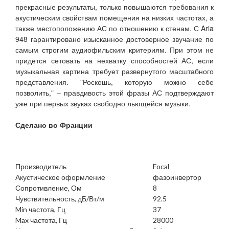
прекрасные результаты, только повышаются требования к
акустическим свойствам помещения на низких частотах, а
также местоположению АС по отношению к стенам. С Aria
948 гарантировано изысканное достоверное звучание по
самым строгим аудиофильским критериям. При этом не
придется сетовать на нехватку способностей АС, если
музыкальная картина требует развернутого масштабного
представления. "Роскошь, которую можно себе
позволить," – правдивость этой фразы АС подтверждают
уже при первых звуках свободно льющейся музыки.
Сделано во Франции
Производитель
Focal
Акустическое оформление
фазоинвертор
Сопротивление, Ом
8
Чувствительность, дБ/Вт/м
92.5
Min частота, Гц
37
Max частота, Гц
28000