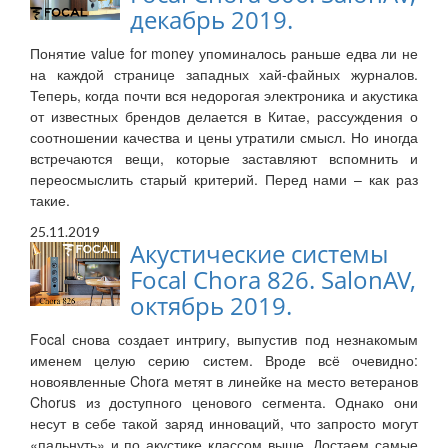
декабрь 2019.
Понятие value for money упоминалось раньше едва ли не
на каждой странице западных хай-файных журналов.
Теперь, когда почти вся недорогая электроника и акустика
от известных брендов делается в Китае, рассуждения о
соотношении качества и цены утратили смысл. Но иногда
встречаются вещи, которые заставляют вспомнить и
переосмыслить старый критерий. Перед нами – как раз
такие.
25.11.2019
Акустические системы
Focal Chora 826. SalonAV,
октябрь 2019.
Focal снова создает интригу, выпустив под незнакомым
именем целую серию систем. Вроде всё очевидно:
новоявленные Chora метят в линейке на место ветеранов
Chorus из доступного ценового сегмента. Однако они
несут в себе такой заряд инноваций, что запросто могут
«пальнуть» и по акустике классом выше. Достаем самые