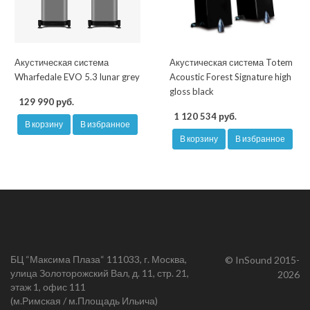
Акустическая система
Акустическая система Totem
Wharfedale EVO 5.3 lunar grey
Acoustic Forest Signature high
gloss black
129 990 руб.
1 120 534 руб.
В корзину
В избранное
В корзину
В избранное
БЦ “Максима Плаза“ 111033, г. Москва,
© InSound 2015-
улица Золоторожский Вал, д. 11, стр. 21,
2026
этаж 1, офис 111
(м.Римская / м.Площадь Ильича)