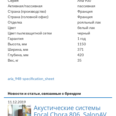
Серия
Aria 900
Активная/пассивная
пассивная
Страна (производство)
Франция
Страна (головной офис)
Франция
Отделка
рояльный лак
Цвет
белый лак
Цвет пылезащитной сетки
черный
Гарантия
1 год
Высота, мм
1150
Ширина, мм
371
Глубина, мм
420
Вес, кг
35
aria_948-specification_sheet
Новости и статьи, связанные с брендом
11.12.2019
Акустические системы
Focal Chora 806. SalonAV,