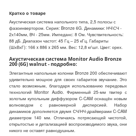
Кратко о товаре
Акустическая система напольного типа, 2,5 полосы с
фазоинвертором. Серия: Bronze 6G. Динамики: НЧ\СЧ -
2х140мм, ВЧ - 25мм. Импеданс: 8 Ом. Чувствительность:
88 дБ. Диапазон частот: 45 Гц – 25 кГц. Габариты
(ШхВхГ): 166 x 886 x 265 мм. Вес: 12,8 кг\шт. Цвет: орех.
Акустическая система Monitor Audio Bronze
200 (6G) walnut - подробно:
Элегантные напольные колонки Bronze 200 обеспечивают
удивительно мощное для своих габаритов звучание. Это
стало возможным, благодаря использованию передовых
технологий Monitor Audio. Фирменный 25-мм твитер с
золотым купольным диффузором C-CAM оснащён новым
волноводом с равномерной дисперсией. Набор
динамиков дополняется двумя СЧ/НЧ-драйверами C-CAM
диаметром 140 мм. Отличаясь потрясающей чистотой,
открытостью и детализацией воспроизводимого звука, они
никого не оставят равнодушным.