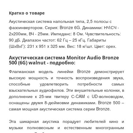
Кратко о товаре
Акустическая система напольная типа, 2,5 полосы с
фазоинвертором. Серия: Bronze 6G. Динамики: НЧ\СЧ -
2х200мм, ВЧ - 25мм. Импеданс: 8 Ом. Чувствительность:
90 дБ. Диапазон частот: 62 Гц – 25 кГц. Габариты
(ШхВхГ): 231 x 951 x 325 мм. Вес: 18 кг\шт. Цвет: орех.
Акустическая система Monitor Audio Bronze
500 (6G) walnut - подробно:
Флагманская модель линейки Bronze демонстрирует
высокую мощность и точность воспроизведения звука,
способные удовлетворить потребности самых
взыскательных аудиофилов. Эти внушительные колонки, в
дополнение к 25-мм твитеру С-CAM с UD-волноводом,
оснащены двумя 8-дюймовми динамиками. Bronze 500 –
самая мощная акустическая система серии Bronze.
Эта шикарная акустика порадует любителей кино и
музыки полновесным и естественным многогранным