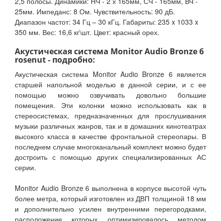
2,5 полосы. Динамики: НЧ - 2 х 165мм, СЧ - 165мм, ВЧ -
25мм. Импеданс: 8 Ом. Чувствительность: 90 дБ.
Диапазон частот: 34 Гц – 30 кГц. Габариты: 235 x 1033 x
350 мм. Вес: 16,6 кг\шт. Цвет: красный орех.
Акустическая система Monitor Audio Bronze 6
rosenut - подробно:
Акустическая система Monitor Audio Bronze 6 является
старшей напольной моделью в данной серии, и с ее
помощью можно озвучивать довольно большие
помещения. Эти колонки можно использовать как в
стереосистемах, предназначенных для прослушивания
музыки различных жанров, так и в домашних кинотеатрах
высокого класса в качестве фронтальной стереопары. В
последнем случае многоканальный комплект можно будет
достроить с помощью других специализированных АС
серии.
Monitor Audio Bronze 6 выполнена в корпусе высотой чуть
более метра, который изготовлен из ДВП толщиной 18 мм
и дополнительно усилен внутренними перегородками,
расположение которых оптимизировалось методом