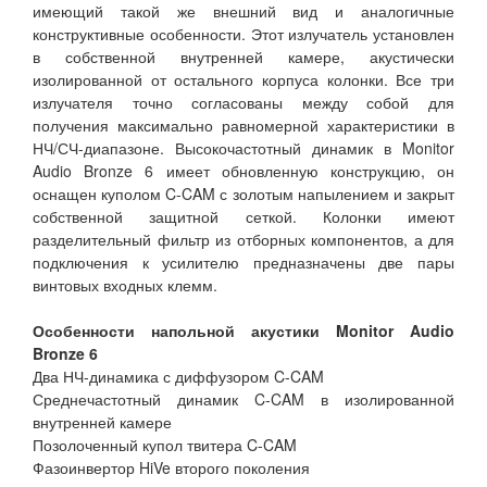
имеющий такой же внешний вид и аналогичные
конструктивные особенности. Этот излучатель установлен
в собственной внутренней камере, акустически
изолированной от остального корпуса колонки. Все три
излучателя точно согласованы между собой для
получения максимально равномерной характеристики в
НЧ/СЧ-диапазоне. Высокочастотный динамик в Monitor
Audio Bronze 6 имеет обновленную конструкцию, он
оснащен куполом C-CAM с золотым напылением и закрыт
собственной защитной сеткой. Колонки имеют
разделительный фильтр из отборных компонентов, а для
подключения к усилителю предназначены две пары
винтовых входных клемм.
Особенности напольной акустики Monitor Audio
Bronze 6
Два НЧ-динамика с диффузором C-CAM
Среднечастотный динамик C-CAM в изолированной
внутренней камере
Позолоченный купол твитера C-CAM
Фазоинвертор HiVe второго поколения