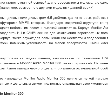
тика станет отличной основой для стереосистемы меломана с са
(например, совместно с другими моделями данной серии).
мя динамиками диаметром 6,5 дюймов, два из которых работают 
фузорами MMPII, которые, благодаря матричной структуре кон
дают небольшим весом и высокой жесткостью. Корпус Monitor Au
разделить НЧ и СЧ/ВЧ-секции для исключения перекрестных пом
корпус, также служат для повышения его жесткости и подавления 
чтобы повысить устойчивость на любой поверхности. Шипы имею
верторами на задней панели, выполненных по технологии HiVe
излучатель в Monitor Audio Monitor 300 также фирменный. Он им
в. Купол твитера черного цвета, что является отличительной осо
го импеданса Monitor Audio Monitor 300 являются легкой нагруз
ванным и детальным звуком, полностью оправдывая свое «мониторн
o Monitor 300