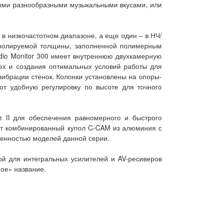
мыми разнообразными музыкальными вкусами, или
в низкочастотном диапазоне, а еще один – в НЧ/
тролируемой толщины, заполненной полимерным
dio Monitor 300 имеет внутреннюю двухкамерную
ех и создания оптимальных условий работы для
вибрации стенок. Колонки установлены на опоры-
т удобную регулировку по высоте для точного
 II для обеспечения равномерного и быстрого
еет комбинированный купол C-CAM из алюминия с
бенностью моделей данной серии.
кой для интегральных усилителей и AV-ресиверов
ое» название.