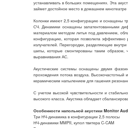
устанавливать в больших помещениях. Эта акус
займет достойное место в домашнем кинотеатре 
Колонки имеют 2,5 конфигурацию и оснащены тре
СЧ. Динамики оснащены запатентованными диф
материалом методом литья под давлением, обла
конфигурацию, которая позволила эффективно 
излучателей. Перегородки, разделяющие внутри 
шипы, которые смонтированы таким образом, 
выравнивания АС.
Акустические системы оснащены двумя фазоин
прохождения потока воздуха. Высокочастотный 
керамическим напылением для гашения резонансо
С учетом высокой чувствительности и стабильно
высокого класса. Акустика обладает сбалансиро
Особенности напольной акустики Monitor Audi
Три НЧ-динамика в конфигурации 2,5 полосы
НЧ-динамики MMPII, купол твитера C-CAM