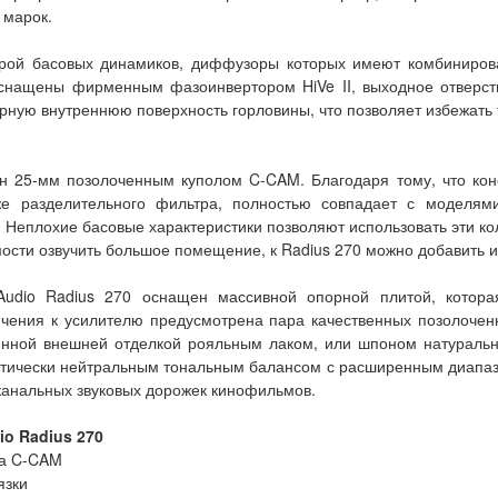
 марок.
арой басовых динамиков, диффузоры которых имеют комбиниров
оснащены фирменным фазоинвертором HiVe II, выходное отверст
ную внутреннюю поверхность горловины, что позволяет избежать т
н 25-мм позолоченным куполом C-CAM. Благодаря тому, что кон
же разделительного фильтра, полностью совпадает с моделями
 Неплохие басовые характеристики позволяют использовать эти ко
ости озвучить большое помещение, к Radius 270 можно добавить и
 Audio Radius 270 оснащен массивной опорной плитой, кото
ючения к усилителю предусмотрена пара качественных позолоче
енной внешней отделкой рояльным лаком, или шпоном натуральн
ктически нейтральным тональным балансом с расширенным диапаз
канальных звуковых дорожек кинофильмов.
io Radius 270
ра C-CAM
язки