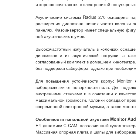
и хорошо сочетаются с электроникой популярных
Акустические системы Radius 270 оснащены п
расширения диапазона низких частот колонки 
панелях. Фазоинвертор имеет специальную фигур
ней акустических шумов.
Высокочастотный излучатель в колонках оснаще
динамиков и их акустической нагрузки, а так
согласованный комплект в домашнем кинотеатре.
без поддержки сабвуфера, однако при необходим
Для повышения устойчивости корпус Monitor
виброразвязки от поверхности пола. Для подкл
внутренними стяжками и в сочетании с качеств
максимальной громкости. Колонки обладают пра
современной электронной музыки, а также много
Особенности напольной акустики Monitor Aud
НЧ-динамики C-CAM, позолоченный купол твите
Массивная опорная плита и шипы для виброразв