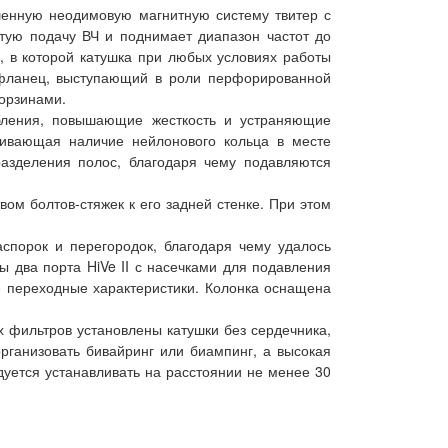
енную неодимовую магнитную систему твитер с
тую подачу ВЧ и поднимает диапазон частот до
, в которой катушка при любых условиях работы
 фланец, выступающий в роли перфорированной
орзинами.
убления, повышающие жесткость и устраняющие
ривающая наличие нейлонового кольца в месте
азделения полос, благодаря чему подавляются
вом болтов-стяжек к его задней стенке. При этом
спорок и перегородок, благодаря чему удалось
ы два порта HiVe II с насечками для подавления
ые переходные характеристики. Колонка оснащена
х фильтров установлены катушки без сердечника,
ганизовать бивайринг или биампинг, а высокая
дуется устанавливать на расстоянии не менее 30