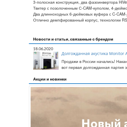
3-полосная конструкция, два фазоинвертора HiVe 
Твитер с позолоченным С-CAM-куполом, 4-дюйм
Два длинноходных 6-дюймовых вуфера с C-CAM
Отлично демпфированный корпус, технологии R
Новости и статьи, связанные с брендом
18.06.2020
Долгожданная акустика Monitor A
Продажи в России начались! Накан
вот первая долгожданная партия э
Акции и новинки