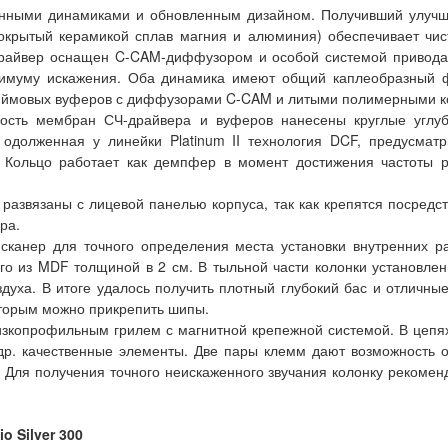
енными динамиками и обновленным дизайном. Получивший улучш
крытый керамикой сплав магния и алюминия) обеспечивает чис
-драйвер оснащен C-CAM-диффузором и особой системой привода
минимуму искажения. Оба динамика имеют общий каплеобразный
-дюймовых вуферов с диффузорами C-CAM и литыми полимерными к
ность мембран СЧ-драйвера и вуферов нанесены круглые угл
 одолженная у линейки Platinum II технология DCF, предусмат
. Кольцо работает как демпфер в момент достижения частоты р
и развязаны с лицевой панелью корпуса, так как крепятся посредст
ра.
канер для точного определения места установки внутренних ра
о из MDF толщиной в 2 см. В тыльной части колонки установлен
духа. В итоге удалось получить плотный глубокий бас и отличн
торым можно прикрепить шипы.
 низкопрофильным грилем с магнитной крепежной системой. В цепя
р. качественные элементы. Две пары клемм дают возможность ор
 Для получения точного неискаженного звучания колонку рекомен
o Silver 300