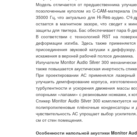
Модель отличается от предшественника улучш
позолоченным куполом из C-CAM-материала (по
35000 Гц, что актуально для Hi-Res-аудио. СЧ
остается в магнитном зазоре, что сводит к 
защиты для твитера. Бас обеспечивает пара 6
В соответствии с технологией RST на поверх
деформации изгиба. Здесь также применяется
присоединения звуковой катушки к диффузору
искажения в верхней рабочей полосе динамика.
Излучатели Monitor Audio Silver 300 механическ
также повышается акустическая инертность спике
При проектировании АС применялся лазерный с
улучшить демпфирование корпуса, изготовленног
турбулентности и ускорения движения массы воз
опорными «лапами» с резиновыми ножками, к ко
Спикер Monitor Audio Silver 300 комплектуется
полипропиленовые плёночные конденсаторы и д
чувствительность АС упрощает выбор усилителя.
см от стен помещения.
Особенности напольной акустики Monitor Audi