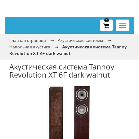
0
Toggle
navigati
Главная страница
Акустические системы
Напольная акустика
Акустическая система Tannoy
Revolution XT 6F dark walnut
Акустическая система Tannoy
Revolution XT 6F dark walnut