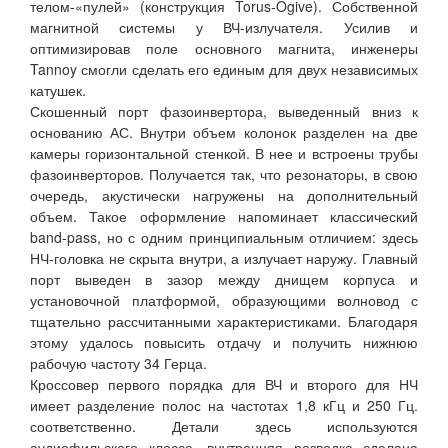
телом-«пулей» (конструкция Torus-Ogive). Собственной
магнитной системы у ВЧ-излучателя. Усилив и
оптимизировав поле основного магнита, инженеры
Tannoy смогли сделать его единым для двух независимых
катушек.
Скошенный порт фазоинвертора, выведенный вниз к
основанию АС. Внутри объем колонок разделен на две
камеры горизонтальной стенкой. В нее и встроены трубы
фазоинверторов. Получается так, что резонаторы, в свою
очередь, акустически нагружены на дополнительный
объем. Такое оформление напоминает классический
band-pass, но с одним принципиальным отличием: здесь
НЧ-головка не скрыта внутри, а излучает наружу. Главный
порт выведен в зазор между днищем корпуса и
установочной платформой, образующими волновод с
тщательно рассчитанными характеристиками. Благодаря
этому удалось повысить отдачу и получить нижнюю
рабочую частоту 34 Герца.
Кроссовер первого порядка для ВЧ и второго для НЧ
имеет разделение полос на частотах 1,8 кГц и 250 Гц.
соответственно. Детали здесь используются
аудиофильского класса, внутренняя разводка сделана