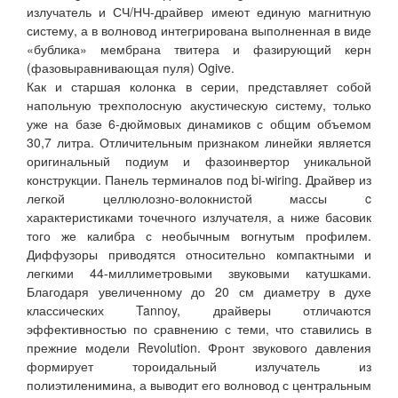
излучатель и СЧ/НЧ-драйвер имеют единую магнитную
систему, а в волновод интегрирована выполненная в виде
«бублика» мембрана твитера и фазирующий керн
(фазовыравнивающая пуля) Ogive.
Как и старшая колонка в серии, представляет собой
напольную трехполосную акустическую систему, только
уже на базе 6-дюймовых динамиков с общим объемом
30,7 литра. Отличительным признаком линейки является
оригинальный подиум и фазоинвертор уникальной
конструкции. Панель терминалов под bi-wiring. Драйвер из
легкой целлюлозно-волокнистой массы c
характеристиками точечного излучателя, а ниже басовик
того же калибра с необычным вогнутым профилем.
Диффузоры приводятся относительно компактными и
легкими 44-миллиметровыми звуковыми катушками.
Благодаря увеличенному до 20 см диаметру в духе
классических Tannoy, драйверы отличаются
эффективностью по сравнению с теми, что ставились в
прежние модели Revolution. Фронт звукового давления
формирует тороидальный излучатель из
полиэтиленимина, а выводит его волновод с центральным