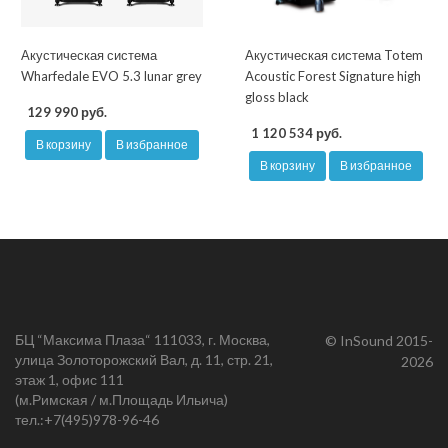
Акустическая система
Акустическая система Totem
Wharfedale EVO 5.3 lunar grey
Acoustic Forest Signature high
gloss black
129 990 руб.
1 120 534 руб.
В корзину
В избранное
В корзину
В избранное
БЦ “Максима Плаза“ 111033, г. Москва,
© InSound 2015-
улица Золоторожский Вал, д. 11, стр. 21,
2026
этаж 1, офис 111
(м.Римская / м.Площадь Ильича)
тел.:
+7(495)978-96-46