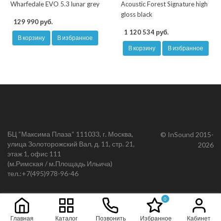
Wharfedale EVO 5.3 lunar grey
Acoustic Forest Signature high
gloss black
129 990 руб.
1 120 534 руб.
В корзину
В избранное
В корзину
В избранное
БЦ “Максима Плаза“ 111033, г. Москва,
© InSound 2015-
улица Золоторожский Вал, д. 11, стр. 21,
2026
этаж 1, офис 111
(м.Римская / м.Площадь Ильича)
тел.:
+7(495)978-96-46
0
Главная
Каталог
Позвонить
Избранное
Кабинет