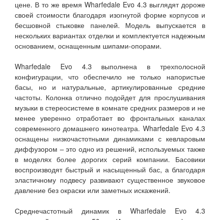
цене. В то же время Wharfedale Evo 4.3 выглядят дороже
своей стоимости благодаря изогнутой форме корпусов и
бесшовной стыковке панелей. Модель выпускается в
нескольких вариантах отделки и комплектуется надежным
основанием, оснащенным шипами-опорами.
Wharfedale Evo 4.3 выполнена в трехполосной
конфигурации, что обеспечило не только напористые
басы, но и натуральные, артикулированные средние
частоты. Колонка отлично подойдет для прослушивания
музыки в стереосистеме в комнате средних размеров и не
менее уверенно отработает во фронтальных каналах
современного домашнего кинотеатра. Wharfedale Evo 4.3
оснащены низкочастотными динамиками с кевларовым
диффузором – это одно из решений, используемых также
в моделях более дорогих серий компании. Басовики
воспроизводят быстрый и насыщенный бас, а благодаря
эластичному подвесу развивают существенное звуковое
давление без окраски или заметных искажений.
Среднечастотный динамик в Wharfedale Evo 4.3