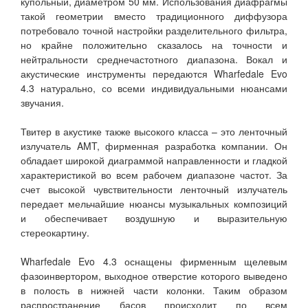
купольный, диаметром 50 мм. Использования диафрагмы
такой геометрии вместо традиционного диффузора
потребовало точной настройки разделительного фильтра,
но крайне положительно сказалось на точности и
нейтральности среднечастотного диапазона. Вокал и
акустические инструменты передаются Wharfedale Evo
4.3 натурально, со всеми индивидуальными нюансами
звучания.
Твитер в акустике также высокого класса – это ленточный
излучатель AMT, фирменная разработка компании. Он
обладает широкой диаграммой направленности и гладкой
характеристикой во всем рабочем диапазоне частот. За
счет высокой чувствительности ленточный излучатель
передает мельчайшие нюансы музыкальных композиций
и обеспечивает воздушную и выразительную
стереокартину.
Wharfedale Evo 4.3 оснащены фирменным щелевым
фазоинвертором, выходное отверстие которого выведено
в полость в нижней части колонки. Таким образом
распространение басов происходит по всем