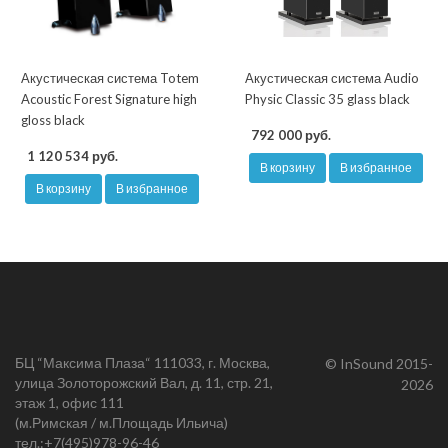
Акустическая система Totem
Акустическая система Audio
Acoustic Forest Signature high
Physic Classic 35 glass black
gloss black
792 000 руб.
1 120 534 руб.
В корзину
В избранное
В корзину
В избранное
БЦ “Максима Плаза“ 111033, г. Москва,
© InSound 2015-
улица Золоторожский Вал, д. 11, стр. 21,
2026
этаж 1, офис 111
(м.Римская / м.Площадь Ильича)
тел.:
+7(495)978-96-46