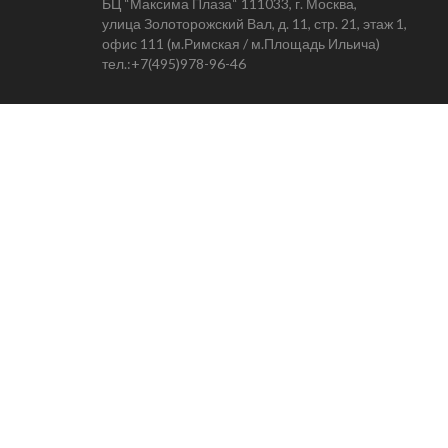
БЦ “Максима Плаза“ 111033, г. Москва,
улица Золоторожский Вал, д. 11, стр. 21, этаж 1,
офис 111 (м.Римская / м.Площадь Ильича)
тел.:
+7(495)978-96-46