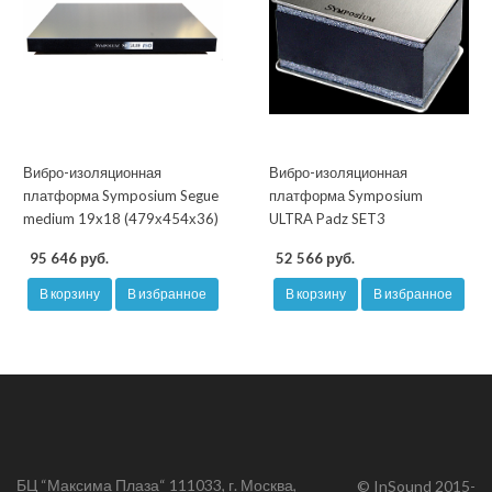
Вибро-изоляционная
Вибро-изоляционная
платформа Symposium Segue
платформа Symposium
medium 19x18 (479х454х36)
ULTRA Padz SET3
95 646 руб.
52 566 руб.
В корзину
В избранное
В корзину
В избранное
БЦ “Максима Плаза“ 111033, г. Москва,
© InSound 2015-