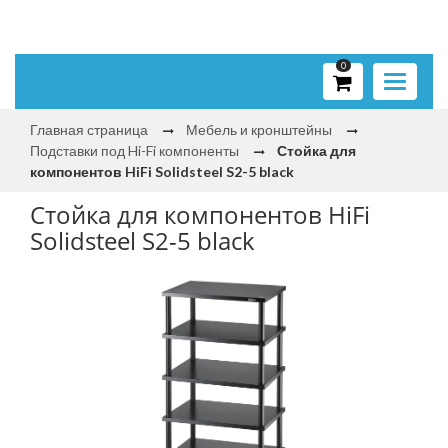
0
Toggle
navigati
Главная страница
Мебель и кронштейны
Подставки под Hi-Fi компоненты
Стойка для
компонентов HiFi Solidsteel S2-5 black
Стойка для компонентов HiFi
Solidsteel S2-5 black