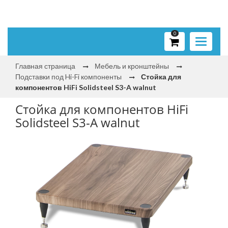
0
Toggle
navigati
Главная страница
Мебель и кронштейны
Подставки под Hi-Fi компоненты
Стойка для
компонентов HiFi Solidsteel S3-A walnut
Стойка для компонентов HiFi
Solidsteel S3-A walnut