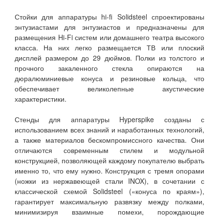
Стойки для аппаратуры hi-fi Solidsteel спроектированы
энтузиастами для энтузиастов и предназначены для
размещения Hi-Fi систем или домашнего театра высокого
класса. На них легко размещается ТВ или плоский
дисплей размером до 29 дюймов. Полки из толстого и
прочного закаленного стекла опираются на
дюралюминиевые конуса и резиновые кольца, что
обеспечивает великолепные акустические
характеристики.
Стенды для аппаратуры Hyperspike созданы с
использованием всех знаний и наработанных технологий,
а также материалов бескомпромиссного качества. Они
отличаются современным стилем и модульной
конструкцией, позволяющей каждому покупателю выбрать
именно то, что ему нужно. Конструкция с тремя опорами
(ножки из нержавеющей стали INOX), в сочетании с
классической схемой Solidsteel («конуса по краям»),
гарантирует максимальную развязку между полками,
минимизируя взаимные помехи, порождающие