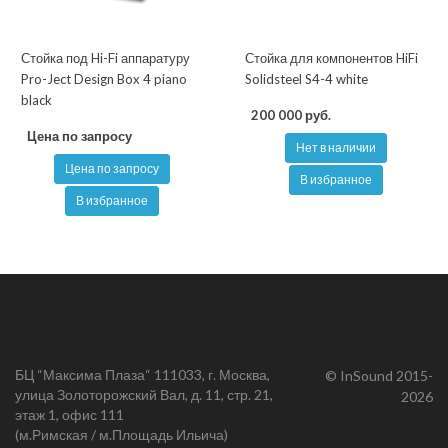
Стойка под Hi-Fi аппаратуру
Стойка для компонентов HiFi
Pro-Ject Design Box 4 piano
Solidsteel S4-4 white
black
200 000 руб.
Цена по запросу
Нет в наличии
Цена по запросу
В избранное
В избранное
БЦ “Максима Плаза“ 111033, г. Москва,
© InSound 2015-
улица Золоторожский Вал, д. 11, стр. 21,
2026
этаж 1, офис 111
(м.Римская / м.Площадь Ильича)