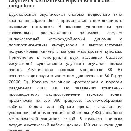
Акустическая система Elipson Bell 4 black -
подробно:
Двухполосная акустическая система подвесного типа
крепления Elipson Bell 4 применяется в помещениях с
высокими потолками. В колонке установлены два
коаксиально расположенных динамика: средне/
низкочастотный четырехдюймовый динамик с
полипропиленовым диффузором и высокочастотный
полудюймовый спикер с мягким майларовым куполом.
Применение в конструкции двух пассивных басовых
излучателей существенно улучшает звучание низких
частот. Акустическая система мощностью 80 Вт
воспроизводит звуки в частотном диапазоне от 80 Гц до
20000 Гц. Колонка оснащена кроссовером с порогом
разделения 8000 Гц. По заявлению компании-
производителя, распространение звуковой волны
практически на все 360 градусов. Колоколообразный
кабинет белого или чёрного цвета выполнен из
ударопрочной термопластической смолы (ABS) и снабжен
металлической защитной сеткой. В комплект поставки
входит акустический кабель длиной 180 см и крюк для
крепления.