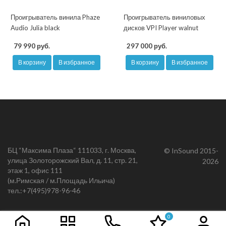
Проигрыватель винила Phaze
Проигрыватель виниловых
Audio Julia black
дисков VPI Player walnut
79 990 руб.
297 000 руб.
В корзину
В избранное
В корзину
В избранное
БЦ “Максима Плаза“ 111033, г. Москва,
© InSound 2015-
улица Золоторожский Вал, д. 11, стр. 21,
2026
этаж 1, офис 111
(м.Римская / м.Площадь Ильича)
тел.:
+7(495)978-96-46
0