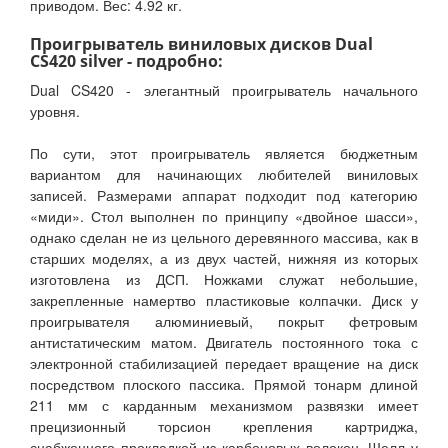
приводом. Вес: 4.92 кг.
Проигрыватель виниловых дисков Dual
CS420 silver - подробно:
Dual CS420 - элегантный проигрыватель начального
уровня.
По сути, этот проигрыватель является бюджетным
вариантом для начинающих любителей виниловых
записей. Размерами аппарат подходит под категорию
«миди». Стол выполнен по принципу «двойное шасси»,
однако сделан не из цельного деревянного массива, как в
старших моделях, а из двух частей, нижняя из которых
изготовлена из ДСП. Ножками служат небольшие,
закрепленные намертво пластиковые колпачки. Диск у
проигрывателя алюминиевый, покрыт фетровым
антистатическим матом. Двигатель постоянного тока с
электронной стабилизацией передает вращение на диск
посредством плоского пассика. Прямой тонарм длиной
211 мм с карданным механизмом развязки имеет
прецизионный торсион крепления картриджа,
снабженного прокладкой из карбоновых волокон. Шелл у