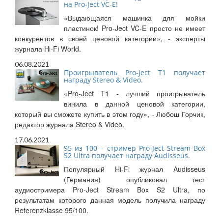
на Pro-Ject VC-E!
«Выдающаяся машинка для мойки
пластинок! Pro-Ject VC-E просто не имеет
конкурентов в своей ценовой категории», - эксперты
журнала Hi-Fi World.
06.08.2021
Проигрыватель Pro-Ject T1 получает
награду Stereo & Video.
«Pro-Ject T1 - лучший проигрыватель
винила в данной ценовой категории,
который вы сможете купить в этом году», - Любош Горчик,
редактор журнала Stereo & Video.
17.06.2021
95 из 100 – стример Pro-Ject Stream Box
S2 Ultra получает награду Audisseus.
Популярный Hi-Fi журнал Audisseus
(Германия) опубликовал тест
аудиостримера Pro-Ject Stream Box S2 Ultra, по
результатам которого данная модель получила награду
Referenzklasse 95/100.