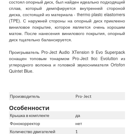
состоял опорный диск, был найден идеально подходящий
сплав, который демпфируется внутренней стороной
диска, состоящей из материала - thermo plastc elastomers
(TPE). С наружней стороны на опорный диск приклеено
виниловое покрытие, которое является очень хорошим
матом. После нанесения винилового покрытия, опорный
диск тщательно балансируется.
Проигрыватель Pro-Ject Audio XTension 9 Evo Superpack
оснащен топовым тонармом Pro-Ject 9cc Evolution из
углеродного волокна и головкой звукоснимателя Ortofon
Quintet Blue.
Производитель
Pro-Ject
Особенности
Крышка в комплекте
да
Фонокорректор
нет
Количество двигателей
1