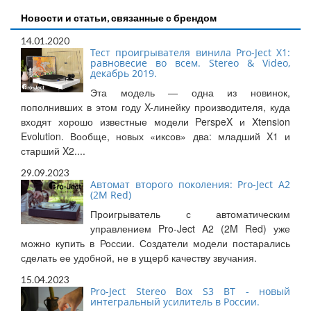
Новости и статьи, связанные с брендом
14.01.2020
Тест проигрывателя винила Pro-Ject X1:
равновесие во всем. Stereo & Video,
декабрь 2019.
Эта модель — одна из новинок,
пополнивших в этом году X-линейку производителя, куда
входят хорошо известные модели PerspeX и Xtension
Evolution. Вообще, новых «иксов» два: младший X1 и
старший X2....
29.09.2023
Автомат второго поколения: Pro-Ject A2
(2M Red)
Проигрыватель с автоматическим
управлением Pro-Ject A2 (2M Red) уже
можно купить в России. Создатели модели постарались
сделать ее удобной, не в ущерб качеству звучания.
15.04.2023
Pro-Ject Stereo Box S3 BT - новый
интегральный усилитель в России.