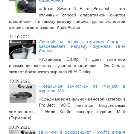
AudioAdvice
«Щетка Sweep It E от Pro-Ject – это
отличный способ оперативной очистки
пластинок», - к такому выводу пришла группа экспертов
американского издания AudioAdvice.
14.10.2021
Лучший на рынке – прижим Clamp It
завоевывает награду журнала Hi-Fi
Choice.
«Установка Clamp It дает заметное
повышение качества звучания пластинок», - Эд Сэлли,
эксперт британского журнала Hi-Fi Choice.
30.09.2021
«Тотальная зачистка» от Pro-Ject в
журнале Mint
«Среди моек начальной ценовой категории
Pro-Ject VC-E является безусловным
чемпионом», - Нилс Клейн, эксперт издания Mint
(Германия).
30.09.2021
Hi-Fi World рекомендует - мойте винил