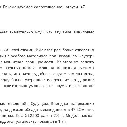
м. Рекомендуемое сопротивление нагрузки 47
жет значительно улучшить звучание виниловых
нсными свойствами. Имеются резьбовые отверстия
ны из особого материала под названием «супер-
я магнитная проницаемость. Из этого же легкого
ых внешних помех. Мощная магнитная система
снять, что очень удобно в случае замены иглы,
триджу более уверенное следование по дорожке
я – значительно уменьшаются шумы и возрастает
ных окислений в будущем. Выходное напряжение
иджа должен обладать импедансом в 47 кОм, что,
гнитом. Вес GL2300 равен 7,6 г. Модель может
дуется установить номинал в 1,7 г.