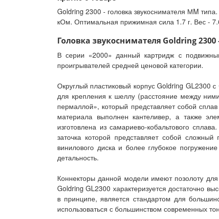
Goldring 2300 - головка звукоснимателя МM типа
кОм. Оптимальная прижимная сила 1.7 г. Вес - 7.6
Головка звукоснимателя Goldring 2300 
В серии «2000» данный картридж с подвижным
проигрывателей средней ценовой категории.
Округлый пластиковый корпус Goldring GL2300 с
для крепления к шеллу (расстояние между ними
пермаллой», который представляет собой сплав 
материала выполнен кантеливер, а также эл
изготовлена из самариево-кобальтового сплава
заточка которой представляет собой сложный 
винилового диска и более глубокое погружение
детальность.
Коннекторы данной модели имеют позолоту для
Goldring GL2300 характеризуется достаточно вы
в принципе, является стандартом для большин
использоваться с большинством современных тона