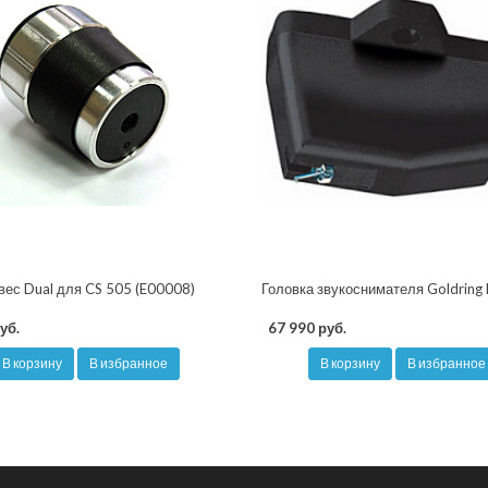
вес Dual для CS 505 (E00008)
Головка звукоснимателя Goldring 
уб.
67 990 руб.
В корзину
В избранное
В корзину
В избранное