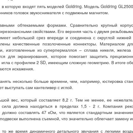
в которую входят пять моделей Goldring. Модель Goldring GL25
ников головок звукоснимателя с подвижным магнитом.
лавными обтекаемыми формами. Сравнительно крупный корпу
тирезонансными свойствами. Его верхняя часть с двумя резьбовы
имеет небольшой срез впереди и соединена с округлой нижней 
влены качественные позолоченные коннекторы. Материалом дл
ки, изготовленные из суперпермаллоя – сплава никеля, железа
ся для экранирования, которое помогает защитить прецизион
 игла с профилем 2 SD, имеющим сложную геометрию. В итоге обе
аются искажения.
занять несколько больше времени, чем, например, юстировка ст
т выступать сам кантеливер с иглой.
ьшой вес, который составляет 8,2 г. Тем не менее, ее нежелат
 сила должна находиться в пределах 1,5 - 2 г. Компания рек
должно составлять 47 кОм, что является стандартным значение
 подвески выполнена съемной, что значительно облегчает замену и
 в то же время динамичного детального звучания с легкими воз