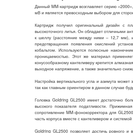
Данный MM-картридж возглавляет серию «2000», 
мВ и является превосходным выбором для сторон
Картридж получил оригинальный дизайн с п
высокоточного литья. Он обладает отличными ан
к шеллу (расстояние между ними – 12,7 мм), 
предотвращения появления окислений устано
кобальтом. Используются полюсные наконечни
проницаемостью. Этот же материал применяет
конусообразному кантеливеру крепится алмазная
выходное напряжение, а также значительно сниж
Настройка вертикального угла и азимута может 
так как главным ориентиром в данном случае буде
Головка Goldring GL2500 имеет достаточно бол
высокого показателя податливости. Прижимная
сопротивление MM-фонокорректора для GL2500 
часть корпуса вместе с кантеливером и системой
Goldring GL2500 позволяет достичь ровного и