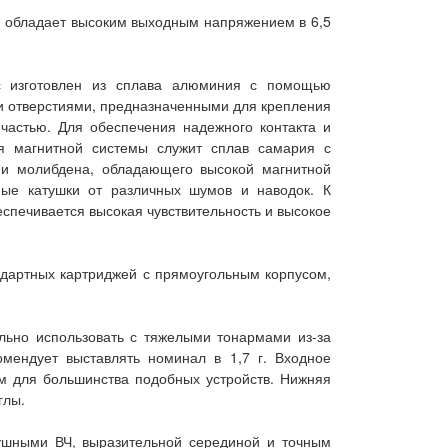
00 обладает высоким выходным напряжением в 6,5
с изготовлен из сплава алюминия с помощью
ми отверстиями, предназначенными для крепления
частью. Для обеспечения надежного контакта и
я магнитной системы служит сплав самария с
 и молибдена, обладающего высокой магнитной
ные катушки от различных шумов и наводок. К
спечивается высокая чувствительность и высокое
андартных картриджей с прямоугольным корпусом,
ельно использовать с тяжелыми тонармами из-за
омендует выставлять номинал в 1,7 г. Входное
м для большинства подобных устройств. Нижняя
глы.
душными ВЧ, выразительной серединой и точным