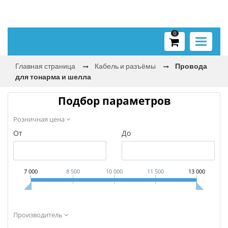
0
Toggle
navigati
Главная страница
Кабель и разъёмы
Провода
для тонарма и шелла
Подбор параметров
Розничная цена
От
До
7 000
8 500
10 000
11 500
13 000
Производитель