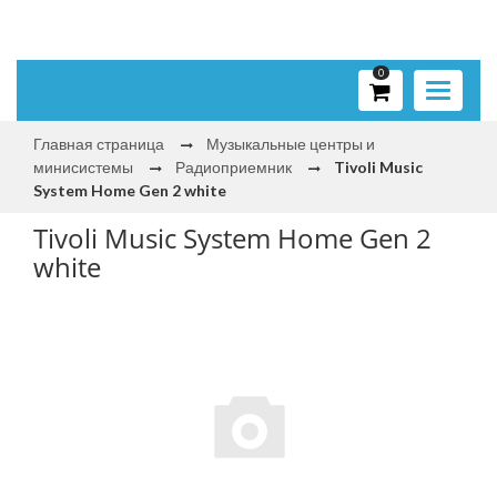
0
Toggle
navigati
Главная страница
Музыкальные центры и
минисистемы
Радиоприемник
Tivoli Music
System Home Gen 2 white
Tivoli Music System Home Gen 2
white