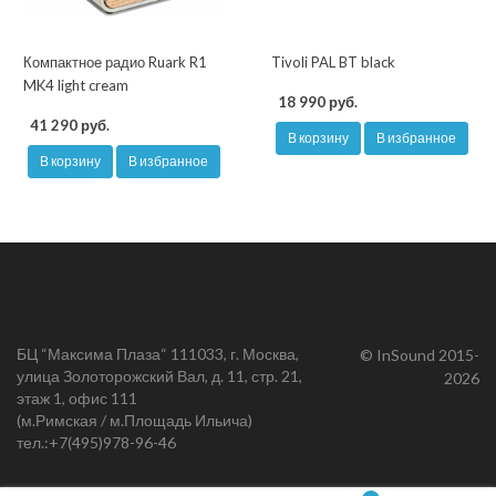
Компактное радио Ruark R1
Tivoli PAL BT black
MK4 light cream
18 990 руб.
41 290 руб.
В корзину
В избранное
В корзину
В избранное
БЦ “Максима Плаза“ 111033, г. Москва,
© InSound 2015-
улица Золоторожский Вал, д. 11, стр. 21,
2026
этаж 1, офис 111
(м.Римская / м.Площадь Ильича)
тел.:
+7(495)978-96-46