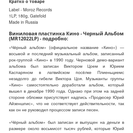
Кратко о товаре
Label - Moroz Records
1LP, 180g, Gatefold
Made in Russia
Виниловая пластинка Кино - Черный Альбом
(MR12022LP) - подробно:
«Чёрный альбом» (официальное название «Кино») —
восьмой и последний музыкальный альбом, записанный
рок-группой «Кино» в 1990 году. Черновой демо-вариант
альбома был записан Виктором Цоем и Юрием
Каспаряном в латвийском посёлке Плиеньциемс
незадолго до гибели Виктора Цоя. Музыканты группы
«Кино» самостоятельно доработали альбом, который
вышел в декабре 1990 года. Однако при этом на задней
стороне обложки присутствует надпись «Продюсер Юрий
Айзеншпис», что не соответствует действительности, так
как он не руководил процессом записи песен.
«Чёрный альбом» был записан и выпущен на деньги в
размере около восьмисот тысяч рублей, которые Юрий