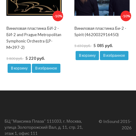
-10%
-10%
Виниловая пластинка БИ-2 -
Виниловая пластинка Би-2 -
БИ-2 and Prague Metropolitan
Spirit (4620032916450)
Symphonic Orchestra (LP-
5 085 руб.
5 650 руб.
M+397-2)
В корзину
В избранное
5 220 руб.
5 800 руб.
В корзину
В избранное
БЦ “Максима Плаза“ 111033, г. Москва,
© InSound 2015-
улица Золоторожский Вал, д. 11, стр. 21,
2026
этаж 1, офис 111