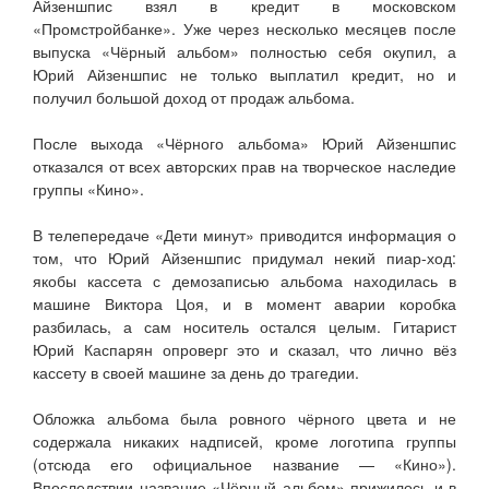
Айзеншпис взял в кредит в московском
«Промстройбанке». Уже через несколько месяцев после
выпуска «Чёрный альбом» полностью себя окупил, а
Юрий Айзеншпис не только выплатил кредит, но и
получил большой доход от продаж альбома.
После выхода «Чёрного альбома» Юрий Айзеншпис
отказался от всех авторских прав на творческое наследие
группы «Кино».
В телепередаче «Дети минут» приводится информация о
том, что Юрий Айзеншпис придумал некий пиар-ход:
якобы кассета с демозаписью альбома находилась в
машине Виктора Цоя, и в момент аварии коробка
разбилась, а сам носитель остался целым. Гитарист
Юрий Каспарян опроверг это и сказал, что лично вёз
кассету в своей машине за день до трагедии.
Обложка альбома была ровного чёрного цвета и не
содержала никаких надписей, кроме логотипа группы
(отсюда его официальное название — «Кино»).
Впоследствии название «Чёрный альбом» прижилось и в