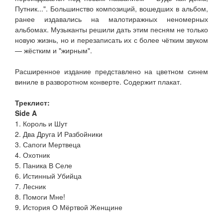
Путник...". Большинство композиций, вошедших в альбом,
ранее издавались на малотиражных неномерных
альбомах. Музыканты решили дать этим песням не только
новую жизнь, но и перезаписать их с более чётким звуком
— жёстким и "жирным".
Расширенное издание представлено на цветном синем
виниле в разворотном конверте. Содержит плакат.
Треклист:
Side A
1. Король и Шут
2. Два Друга И Разбойники
3. Сапоги Мертвеца
4. Охотник
5. Паника В Селе
6. Истинный Убийца
7. Лесник
8. Помоги Мне!
9. История О Мёртвой Женщине