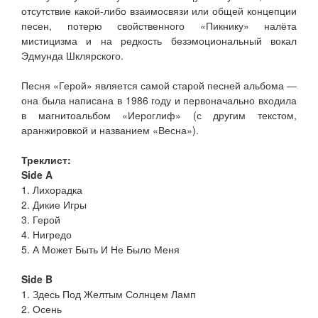
отсутствие какой-либо взаимосвязи или общей концепции
песен, потерю свойственного «Пикнику» налёта
мистицизма и на редкость безэмоциональный вокал
Эдмунда Шклярского.
Песня «Герой» является самой старой песней альбома —
она была написана в 1986 году и первоначально входила
в магнитоальбом «Иероглиф» (с другим текстом,
аранжировкой и названием «Весна»).
Треклист:
Side A
1. Лихорадка
2. Дикие Игры
3. Герой
4. Нигредо
5. А Может Быть И Не Было Меня
Side B
1. Здесь Под Желтым Солнцем Ламп
2. Осень