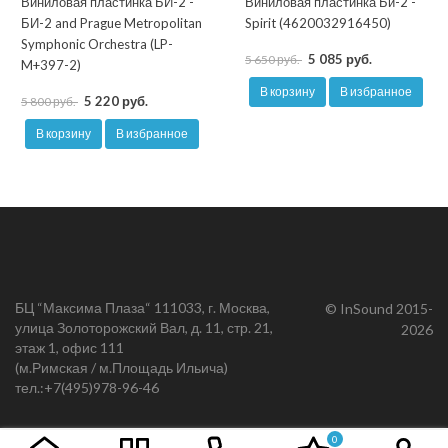
Виниловая пластинка БИ-2 -
Виниловая пластинка Би-2 -
БИ-2 and Prague Metropolitan
Spirit (4620032916450)
Symphonic Orchestra (LP-
5 085 руб.
5 650 руб.
M+397-2)
В корзину
В избранное
5 220 руб.
5 800 руб.
В корзину
В избранное
БЦ “Максима Плаза“ 111033, г. Москва,
© InSound 2015-
улица Золоторожский Вал, д. 11, стр. 21,
2026
этаж 1, офис 111
(м.Римская / м.Площадь Ильича)
тел.:
+7(495)978-96-46
0