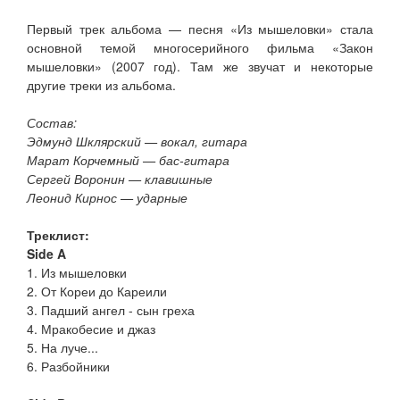
Первый трек альбома — песня «Из мышеловки» стала
основной темой многосерийного фильма «Закон
мышеловки» (2007 год). Там же звучат и некоторые
другие треки из альбома.
Состав:
Эдмунд Шклярский — вокал, гитара
Марат Корчемный — бас-гитара
Сергей Воронин — клавишные
Леонид Кирнос — ударные
Треклист:
Side A
1. Из мышеловки
2. От Кореи до Кареили
3. Падший ангел - сын греха
4. Мракобесие и джаз
5. На луче...
6. Разбойники