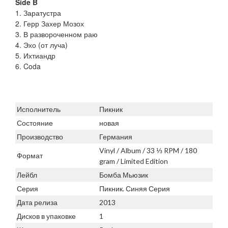
Side B
1. Заратустра
2. Герр Захер Мозох
3. В развороченном раю
4. Эхо (от луча)
5. Ихтиандр
6. Coda
Исполнитель
Пикник
Состояние
новая
Производство
Германия
Vinyl / Album / 33 ⅓ RPM / 180
Формат
gram / Limited Edition
Лейбл
Бомба Мьюзик
Серия
Пикник. Синяя Серия
Дата релиза
2013
Дисков в упаковке
1