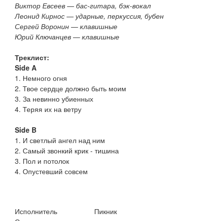
Виктор Евсеев — бас-гитара, бэк-вокал
Леонид Кирнос — ударные, перкуссия, бубен
Сергей Воронин — клавишные
Юрий Ключанцев — клавишные
Треклист:
Side A
1. Немного огня
2. Твое сердце должно быть моим
3. За невинно убиенных
4. Теряя их на ветру
Side B
1. И светлый ангел над ним
2. Самый звонкий крик - тишина
3. Пол и потолок
4. Опустевший совсем
Исполнитель
Пикник