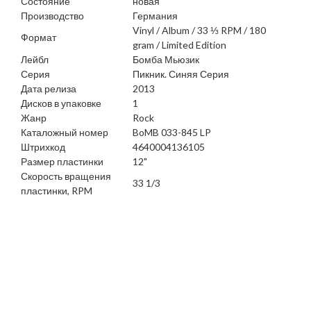
Состояние
новая
Производство
Германия
Vinyl / Album / 33 ⅓ RPM / 180
Формат
gram / Limited Edition
Лейбл
Бомба Мьюзик
Серия
Пикник. Синяя Серия
Дата релиза
2013
Дисков в упаковке
1
Жанр
Rock
Каталожный номер
BoMB 033-845 LP
Штрихкод
4640004136105
Размер пластинки
12"
Скорость вращения
33 1/3
пластинки, RPM