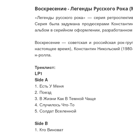
Воскресение - Легенды Русского Рока (M
«Легенды русского рока» — серия ретроспектив
Серия была задумана продюсерами Константин
альбом в серийном оформлении, разработанном
Воскресение — советская и российская рок-гр
настоящее время), Константин Никольский (1980
н-ролла.
Треклист:
LP1
Side A
1. Есть У Меня
2. Поезд
3. В Жизни Как В Темной Чаще
4. Случилось Что-То
5. Солдат Вселенной
Side B
1. Кто Виноват