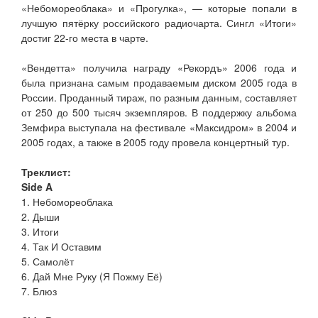
«Небомореоблака» и «Прогулка», — которые попали в
лучшую пятёрку российского радиочарта. Сингл «Итоги»
достиг 22-го места в чарте.
«Вендетта» получила награду «Рекордъ» 2006 года и
была признана самым продаваемым диском 2005 года в
России. Проданный тираж, по разным данным, составляет
от 250 до 500 тысяч экземпляров. В поддержку альбома
Земфира выступала на фестивале «Максидром» в 2004 и
2005 годах, а также в 2005 году провела концертный тур.
Треклист:
Side A
1. Небомореоблака
2. Дыши
3. Итоги
4. Так И Оставим
5. Самолёт
6. Дай Мне Руку (Я Пожму Её)
7. Блюз