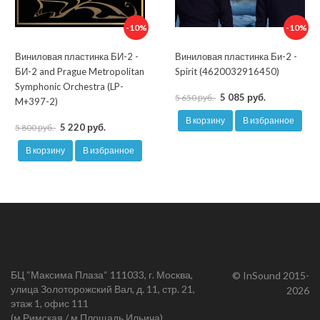
-10%
-10%
Виниловая пластинка БИ-2 -
Виниловая пластинка Би-2 -
БИ-2 and Prague Metropolitan
Spirit (4620032916450)
Symphonic Orchestra (LP-
5 085 руб.
5 650 руб.
M+397-2)
В корзину
В избранное
5 220 руб.
5 800 руб.
В корзину
В избранное
БЦ “Максима Плаза“ 111033, г. Москва,
© InSound 2015-
улица Золоторожский Вал, д. 11, стр. 21,
2026
этаж 1, офис 111
(м.Римская / м.Площадь Ильича)