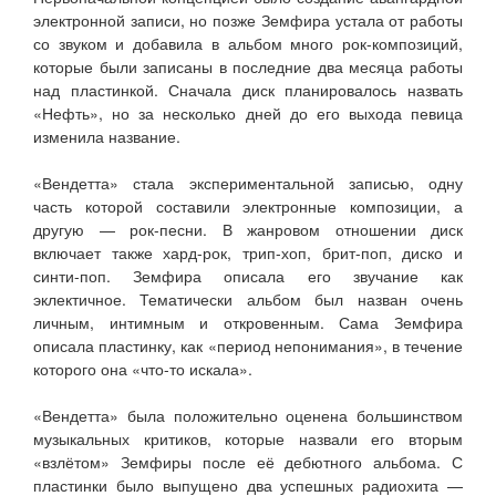
электронной записи, но позже Земфира устала от работы
со звуком и добавила в альбом много рок-композиций,
которые были записаны в последние два месяца работы
над пластинкой. Сначала диск планировалось назвать
«Нефть», но за несколько дней до его выхода певица
изменила название.
«Вендетта» стала экспериментальной записью, одну
часть которой составили электронные композиции, а
другую — рок-песни. В жанровом отношении диск
включает также хард-рок, трип-хоп, брит-поп, диско и
синти-поп. Земфира описала его звучание как
эклектичное. Тематически альбом был назван очень
личным, интимным и откровенным. Сама Земфира
описала пластинку, как «период непонимания», в течение
которого она «что-то искала».
«Вендетта» была положительно оценена большинством
музыкальных критиков, которые назвали его вторым
«взлётом» Земфиры после её дебютного альбома. С
пластинки было выпущено два успешных радиохита —