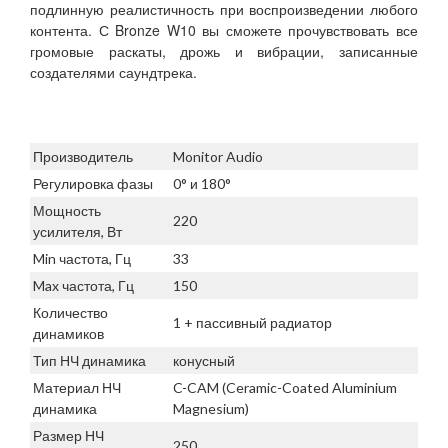
подлинную реалистичность при воспроизведении любого
контента. С Bronze W10 вы сможете прочувствовать все
громовые раскаты, дрожь и вибрации, записанные
создателями саундтрека.
Производитель
Monitor Audio
Регулировка фазы
0° и 180°
Мощность
220
усилителя, Вт
Min частота, Гц
33
Max частота, Гц
150
Количество
1 + пассивный радиатор
динамиков
Тип НЧ динамика
конусный
Материал НЧ
C-CAM (Ceramic-Coated Aluminium
динамика
Magnesium)
Размер НЧ
250