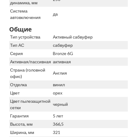
динамика, мм
Система
да
автовключения
Общие
Тип устройства
Активный сабвуфер
Тип АС
сабвуфер
Серия
Bronze 6G
Активная/пассивная
активная
Страна (головной
Англия
офис)
Отделка
винил
Цвет
орех
Цвет пылезащитной
черный
сетки
Гарантия
5 лет
Высота, мм
366,5
Ширина, мм
321