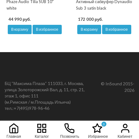
Phaze Audio Tilia SUB 10"
Активный сабвуфер Dynaudio
white
Sub 3 satin black
44 990 руб.
172 000 руб.
В корзину
В избранное
В корзину
В избранное
БЦ “Максима Плаза“ 111033, г. Москва,
© InSound 2015-
улица Золоторожский Вал, д. 11, стр. 21,
2026
этаж 1, офис 111
(м.Римская / м.Площадь Ильича)
тел.:
+7(495)978-96-46
0
Главная
Каталог
Позвонить
Избранное
Кабинет