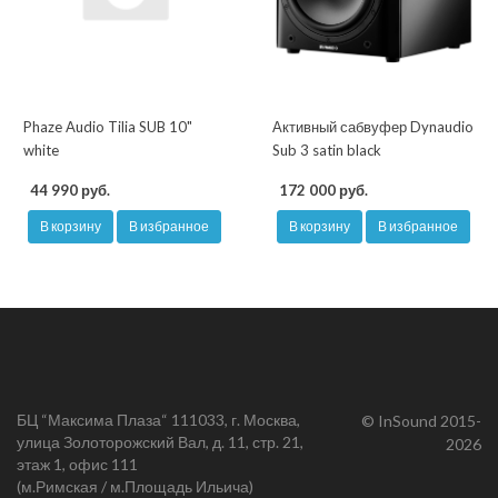
Phaze Audio Tilia SUB 10"
Активный сабвуфер Dynaudio
white
Sub 3 satin black
44 990 руб.
172 000 руб.
В корзину
В избранное
В корзину
В избранное
БЦ “Максима Плаза“ 111033, г. Москва,
© InSound 2015-
улица Золоторожский Вал, д. 11, стр. 21,
2026
этаж 1, офис 111
(м.Римская / м.Площадь Ильича)