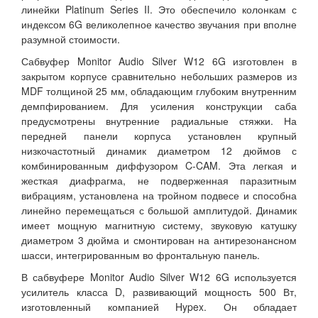
линейки Platinum Series II. Это обеспечило колонкам с
индексом 6G великолепное качество звучания при вполне
разумной стоимости.
Сабвуфер Monitor Audio Silver W12 6G изготовлен в
закрытом корпусе сравнительно небольших размеров из
MDF толщиной 25 мм, обладающим глубоким внутренним
демпфированием. Для усиления конструкции саба
предусмотрены внутренние радиальные стяжки. На
передней панели корпуса установлен крупный
низкочастотный динамик диаметром 12 дюймов с
комбинированным диффузором C-CAM. Эта легкая и
жесткая диафрагма, не подверженная паразитным
вибрациям, установлена на тройном подвесе и способна
линейно перемещаться с большой амплитудой. Динамик
имеет мощную магнитную систему, звуковую катушку
диаметром 3 дюйма и смонтирован на антирезонансном
шасси, интегрированным во фронтальную панель.
В сабвуфере Monitor Audio Silver W12 6G используется
усилитель класса D, развивающий мощность 500 Вт,
изготовленный компанией Hypex. Он обладает