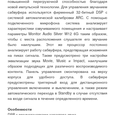
повышенной перегрузочной способностью благодаря
новой импульсной технологии. Для управления звучанием
сабвуфера используется фирменный 32-битный DSP с
системой автоматической калибровки ARC. С помощью
подключенного микрофона система анализирует
характеристики озвучиваемого помещения и настраивает
параметры Monitor Audio Silver W12 6G таким образом,
чтобы с места расположения слушателя его звучание
было наилучшим. Этот же процессор постоянно
анализирует работу сабвуфера, предотвращая искажения
на пиках сигнала. Также предусмотрено три настройки
эквализации звука Movie, Music и Impact, наилучшим
образом подходящих для различного воспроизводимого
контента. Панель управления смонтирована на верху
корпуса для удобного доступа. В сабвуфере
предусмотрены триггерный вход для дистанционного
управления включением и выключением, а также режим
автоматического перехода в Standby в случае отсутствия
на входе сигнала в течение определенного времени.
Особенности
DSP с предустановками характера звука