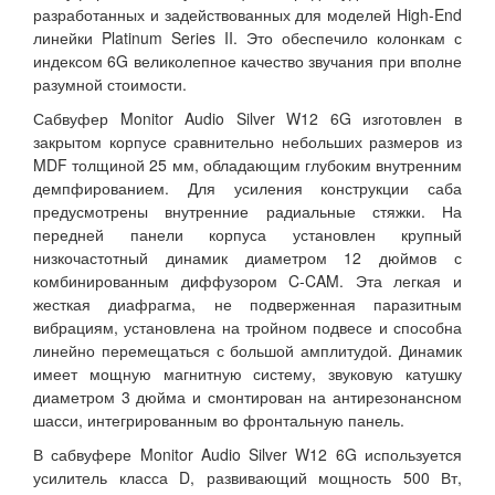
разработанных и задействованных для моделей High-End
линейки Platinum Series II. Это обеспечило колонкам с
индексом 6G великолепное качество звучания при вполне
разумной стоимости.
Сабвуфер Monitor Audio Silver W12 6G изготовлен в
закрытом корпусе сравнительно небольших размеров из
MDF толщиной 25 мм, обладающим глубоким внутренним
демпфированием. Для усиления конструкции саба
предусмотрены внутренние радиальные стяжки. На
передней панели корпуса установлен крупный
низкочастотный динамик диаметром 12 дюймов с
комбинированным диффузором C-CAM. Эта легкая и
жесткая диафрагма, не подверженная паразитным
вибрациям, установлена на тройном подвесе и способна
линейно перемещаться с большой амплитудой. Динамик
имеет мощную магнитную систему, звуковую катушку
диаметром 3 дюйма и смонтирован на антирезонансном
шасси, интегрированным во фронтальную панель.
В сабвуфере Monitor Audio Silver W12 6G используется
усилитель класса D, развивающий мощность 500 Вт,