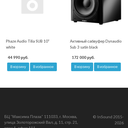
Phaze Audio Tilia SUB 10"
Активный сабвуфер Dynaudio
white
Sub 3 satin black
44 990 руб.
172 000 руб.
В корзину
В избранное
В корзину
В избранное
БЦ “Максима Плаза“ 111033, г. Москва,
© InSound 2015-
улица Золоторожский Вал, д. 11, стр. 21,
2026
этаж 1, офис 111