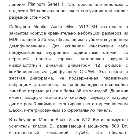
линейки Platinum Series II. Это обеспечило колонкам с
индексом 6G великолепное качество звучания при вполне
разумной стоимости.
Сабвуфер Monitor Audio Silver W12 6G изготовлен в
закрытом корпусе сравнительно небольших размеров из
MDF толщиной 25 мм, обладающим глубоким внутренним
демпфированием. Для усиления конструкции саба
предусмотрены внутренние радиальные стяжки. На
передней панели корпуса установлен крупный
низкочастотный динамик диаметром 12 дюймов с
комбинированным диффузором C-CAM. Эта легкая и
жесткая диафрагма, не подверженная паразитным
вибрациям, установлена на тройном подвесе и способна
линейно перемещаться с большой амплитудой. Динамик
имеет мощную магнитную систему, звуковую катушку
диаметром 3 дюйма и смонтирован на антирезонансном
шасси, интегрированным во фронтальную панель.
В сабвуфере Monitor Audio Silver W12 6G используется
усилитель класса D, развивающий мощность 500 Вт,
изготовленный компанией Hypex. Он обладает