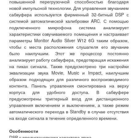
повышенной перегрузочной способностью благодаря
новой импульсной технологии. Для управления звучанием
сабвуфера используется фирменный 32-битный DSP с
системой автоматической калибровки ARC. С помощью
подключенного микрофона система анализирует
характеристики озвучиваемого помещения и настраивает
параметры Monitor Audio Silver W12 6G таким образом,
чтобы с места расположения слушателя его звучание
было наилучшим. Этот же процессор постоянно
анализирует работу сабвуфера, предотвращая искажения
на пиках сигнала. Также предусмотрено три настройки
эквализации звука Movie, Music и Impact, наилучшим
образом подходящих для различного воспроизводимого
контента. Панель управления смонтирована на верху
корпуса для удобного доступа. В сабвуфере
предусмотрены триггерный вход для дистанционного
управления включением и выключением, а также режим
автоматического перехода в Standby в случае отсутствия
на входе сигнала в течение определенного времени.
Особенности
DSP с предустановками характера звука