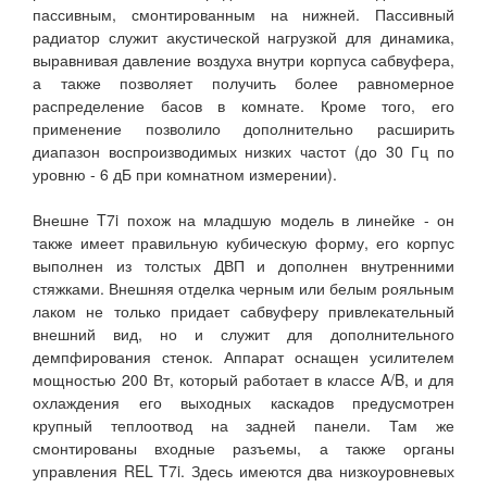
пассивным, смонтированным на нижней. Пассивный
радиатор служит акустической нагрузкой для динамика,
выравнивая давление воздуха внутри корпуса сабвуфера,
а также позволяет получить более равномерное
распределение басов в комнате. Кроме того, его
применение позволило дополнительно расширить
диапазон воспроизводимых низких частот (до 30 Гц по
уровню - 6 дБ при комнатном измерении).
Внешне T7i похож на младшую модель в линейке - он
также имеет правильную кубическую форму, его корпус
выполнен из толстых ДВП и дополнен внутренними
стяжками. Внешняя отделка черным или белым рояльным
лаком не только придает сабвуферу привлекательный
внешний вид, но и служит для дополнительного
демпфирования стенок. Аппарат оснащен усилителем
мощностью 200 Вт, который работает в классе A/B, и для
охлаждения его выходных каскадов предусмотрен
крупный теплоотвод на задней панели. Там же
смонтированы входные разъемы, а также органы
управления REL T7i. Здесь имеются два низкоуровневых