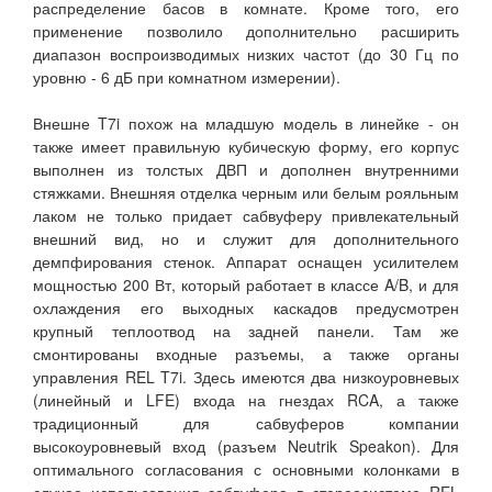
распределение басов в комнате. Кроме того, его
применение позволило дополнительно расширить
диапазон воспроизводимых низких частот (до 30 Гц по
уровню - 6 дБ при комнатном измерении).
Внешне T7i похож на младшую модель в линейке - он
также имеет правильную кубическую форму, его корпус
выполнен из толстых ДВП и дополнен внутренними
стяжками. Внешняя отделка черным или белым рояльным
лаком не только придает сабвуферу привлекательный
внешний вид, но и служит для дополнительного
демпфирования стенок. Аппарат оснащен усилителем
мощностью 200 Вт, который работает в классе A/B, и для
охлаждения его выходных каскадов предусмотрен
крупный теплоотвод на задней панели. Там же
смонтированы входные разъемы, а также органы
управления REL T7i. Здесь имеются два низкоуровневых
(линейный и LFE) входа на гнездах RCA, а также
традиционный для сабвуферов компании
высокоуровневый вход (разъем Neutrik Speakon). Для
оптимального согласования с основными колонками в