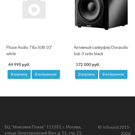
Phaze Audio Tilia SUB 10"
Активный сабвуфер Dynaudio
white
Sub 3 satin black
44 990 руб.
172 000 руб.
В корзину
В избранное
В корзину
В избранное
БЦ “Максима Плаза“ 111033, г. Москва,
© InSound 2015-
улица Золоторожский Вал, д. 11, стр. 21,
2026