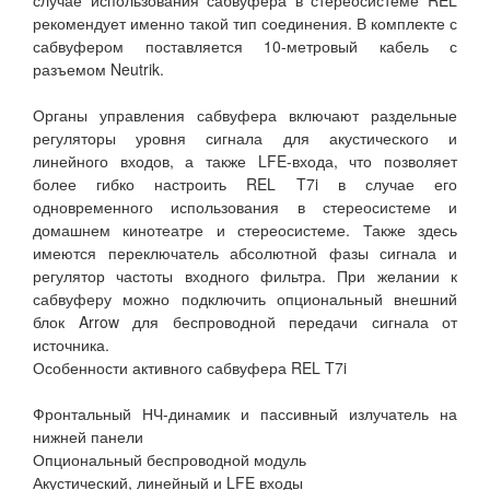
случае использования сабвуфера в стереосистеме REL
рекомендует именно такой тип соединения. В комплекте с
сабвуфером поставляется 10-метровый кабель с
разъемом Neutrik.
Органы управления сабвуфера включают раздельные
регуляторы уровня сигнала для акустического и
линейного входов, а также LFE-входа, что позволяет
более гибко настроить REL T7i в случае его
одновременного использования в стереосистеме и
домашнем кинотеатре и стереосистеме. Также здесь
имеются переключатель абсолютной фазы сигнала и
регулятор частоты входного фильтра. При желании к
сабвуферу можно подключить опциональный внешний
блок Arrow для беспроводной передачи сигнала от
источника.
Особенности активного сабвуфера REL T7i
Фронтальный НЧ-динамик и пассивный излучатель на
нижней панели
Опциональный беспроводной модуль
Акустический, линейный и LFE входы