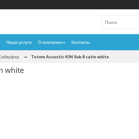
Наши услуги
О компании
Контакты
Сабвуфер
Totem Acoustic KIN Sub 8 satin white
n white