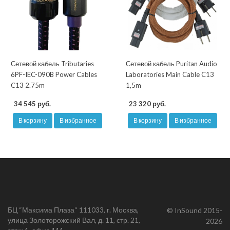
Сетевой кабель Tributaries
Сетевой кабель Puritan Audio
6PF-IEC-090B Power Cables
Laboratories Main Cable C13
C13 2.75m
1,5m
34 545 руб.
23 320 руб.
В корзину
В избранное
В корзину
В избранное
БЦ “Максима Плаза“ 111033, г. Москва,
© InSound 2015-
улица Золоторожский Вал, д. 11, стр. 21,
2026