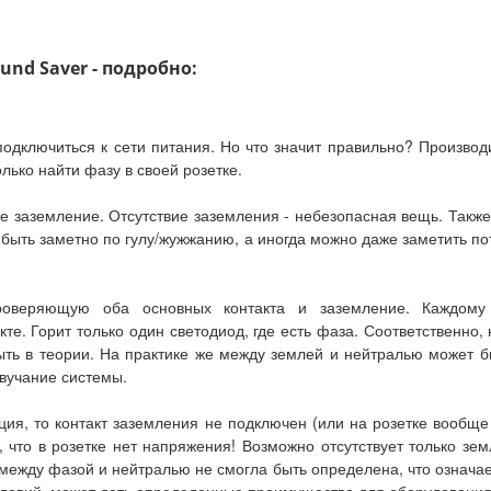
ound Saver - подробно:
одключиться к сети питания. Но что значит правильно? Произво
олько найти фазу в своей розетке.
 заземление. Отсутствие заземления - небезопасная вещь. Также,
т быть заметно по гулу/жужжанию, а иногда можно даже заметить п
оверяющую оба основных контакта и заземление. Каждому о
е. Горит только один светодиод, где есть фаза. Соответственно,
быть в теории. На практике же между землей и нейтралью может б
звучание системы.
ация, то контакт заземления не подключен (или на розетке воо
, что в розетке нет напряжения! Возможно отсутствует только зем
 между фазой и нейтралью не смогла быть определена, что означае