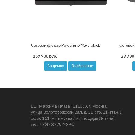
Сетевой фильтр Powergrip YG-3 black
Сетевой
169 900 руб.
29 700 
В корзину
В избранное
БЦ “Максима Плаза“ 111033, г. Москва,
улица Золоторожский Вал, д. 11, стр. 21, этаж 1,
офис 111 (м.Римская / м.Площадь Ильича)
тел.:
+7(495)978-96-46