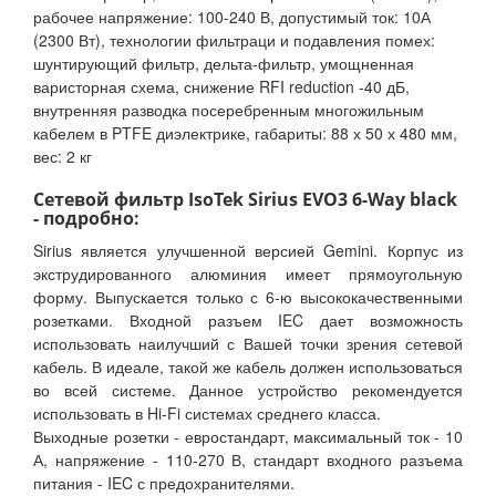
рабочее напряжение: 100-240 В, допустимый ток: 10А
(2300 Вт), технологии фильтраци и подавления помех:
шунтирующий фильтр, дельта-фильтр, умощненная
варисторная схема, снижение RFI reduction -40 дБ,
внутренняя разводка посеребренным многожильным
кабелем в PTFE диэлектрике, габариты: 88 х 50 х 480 мм,
вес: 2 кг
Сетевой фильтр IsoTek Sirius EVO3 6-Way black
- подробно:
Sirius является улучшенной версией Gemini. Корпус из
экструдированного алюминия имеет прямоугольную
форму. Выпускается только с 6-ю высококачественными
розетками. Входной разъем IEC дает возможность
использовать наилучший с Вашей точки зрения сетевой
кабель. В идеале, такой же кабель должен использоваться
во всей системе. Данное устройство рекомендуется
использовать в Hi-Fi системах среднего класса.
Выходные розетки - евростандарт, максимальный ток - 10
А, напряжение - 110-270 В, стандарт входного разъема
питания - IEC с предохранителями.