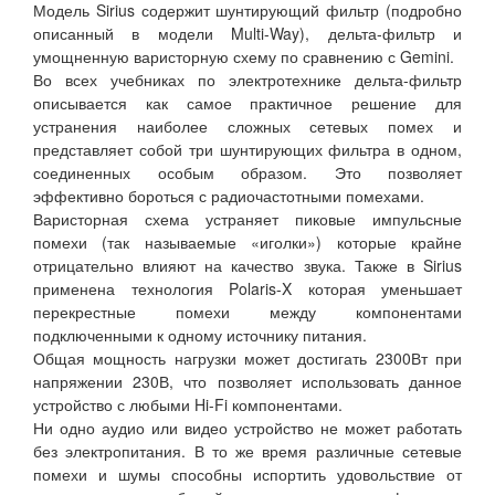
Модель Sirius содержит шунтирующий фильтр (подробно
описанный в модели Multi-Way), дельта-фильтр и
умощненную варисторную схему по сравнению с Gemini.
Во всех учебниках по электротехнике дельта-фильтр
описывается как самое практичное решение для
устранения наиболее сложных сетевых помех и
представляет собой три шунтирующих фильтра в одном,
соединенных особым образом. Это позволяет
эффективно бороться с радиочастотными помехами.
Варисторная схема устраняет пиковые импульсные
помехи (так называемые «иголки») которые крайне
отрицательно влияют на качество звука. Также в Sirius
применена технология Polaris-X которая уменьшает
перекрестные помехи между компонентами
подключенными к одному источнику питания.
Общая мощность нагрузки может достигать 2300Вт при
напряжении 230В, что позволяет использовать данное
устройство с любыми Hi-Fi компонентами.
Ни одно аудио или видео устройство не может работать
без электропитания. В то же время различные сетевые
помехи и шумы способны испортить удовольствие от