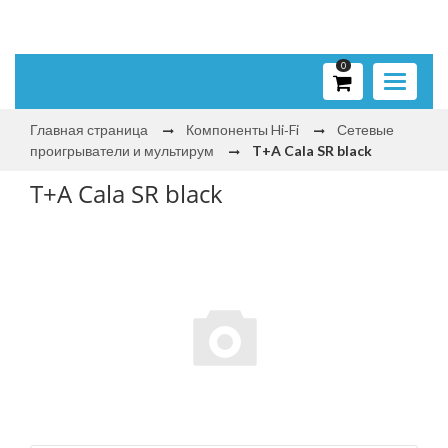
0
Toggle
navigati
Главная страница
Компоненты Hi‑Fi
Сетевые
проигрыватели и мультирум
T+A Cala SR black
T+A Cala SR black