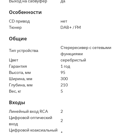
Выход на сабвуфер
да
Особенности
CD привод
нет
Тюнер
DAB+ / FM
Общие
Стерересивер с сетевыми
Тип устройства
функциями
Цвет
серебристый
Гарантия
1 год
Высота, мм
95
Ширина, мм
300
Глубина, мм
210
Вес, кг
5
Входы
Линейный вход RCA
2
Цифровой оптический
2
вход
Цифровой коаксиальный
1