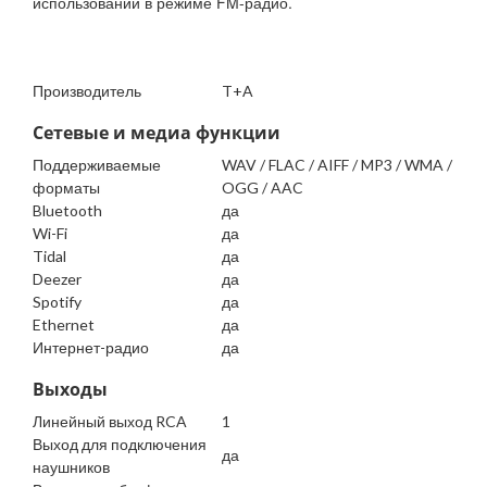
использовании в режиме FM-радио.
Производитель
T+A
Сетевые и медиа функции
Поддерживаемые
WAV / FLAC / AIFF / MP3 / WMA /
форматы
OGG / AAC
Bluetooth
да
Wi-Fi
да
Tidal
да
Deezer
да
Spotify
да
Ethernet
да
Интернет-радио
да
Выходы
Линейный выход RCA
1
Выход для подключения
да
наушников