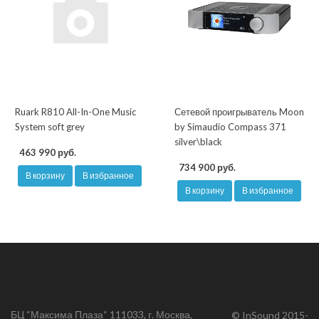
Ruark R810 All-In-One Music
Сетевой проигрыватель Moon
System soft grey
by Simaudio Compass 371
silver\black
463 990 руб.
734 900 руб.
В корзину
В избранное
В корзину
В избранное
БЦ “Максима Плаза“ 111033, г. Москва,
© InSound 2015-