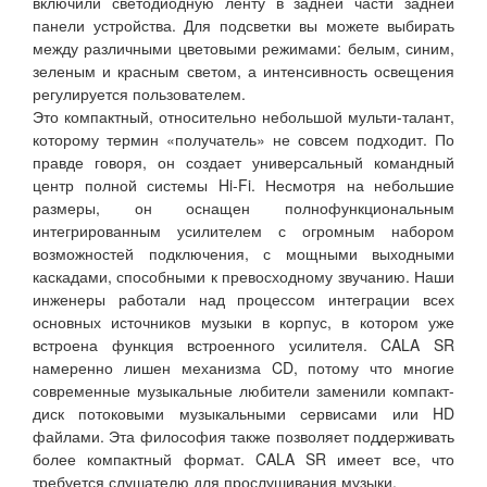
включили светодиодную ленту в задней части задней
панели устройства. Для подсветки вы можете выбирать
между различными цветовыми режимами: белым, синим,
зеленым и красным светом, а интенсивность освещения
регулируется пользователем.
Это компактный, относительно небольшой мульти-талант,
которому термин «получатель» не совсем подходит. По
правде говоря, он создает универсальный командный
центр полной системы Hi-Fi. Несмотря на небольшие
размеры, он оснащен полнофункциональным
интегрированным усилителем с огромным набором
возможностей подключения, с мощными выходными
каскадами, способными к превосходному звучанию. Наши
инженеры работали над процессом интеграции всех
основных источников музыки в корпус, в котором уже
встроена функция встроенного усилителя. CALA SR
намеренно лишен механизма CD, потому что многие
современные музыкальные любители заменили компакт-
диск потоковыми музыкальными сервисами или HD
файлами. Эта философия также позволяет поддерживать
более компактный формат. CALA SR имеет все, что
требуется слушателю для прослушивания музыки.