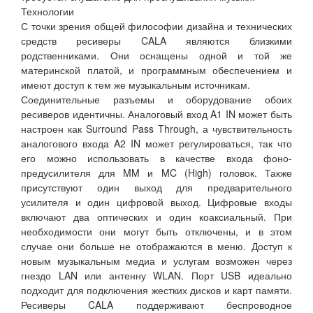
Технологии
С точки зрения общей философии дизайна и технических
средств ресиверы CALA являются близкими
родственниками. Они оснащены одной и той же
материнской платой, и программным обеспечением и
имеют доступ к тем же музыкальным источникам.
Соединительные разъемы и оборудование обоих
ресиверов идентичны. Аналоговый вход A1 IN может быть
настроен как Surround Pass Through, а чувствительность
аналогового входа A2 IN может регулироваться, так что
его можно использовать в качестве входа фоно-
предусилителя для MM и MC (High) головок. Также
присутствуют один выход для предварительного
усилителя и один цифровой выход. Цифровые входы
включают два оптических и один коаксиальный. При
необходимости они могут быть отключены, и в этом
случае они больше не отображаются в меню. Доступ к
новым музыкальным медиа и услугам возможен через
гнездо LAN или антенну WLAN. Порт USB идеально
подходит для подключения жестких дисков и карт памяти.
Ресиверы CALA поддерживают беспроводное