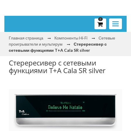
0
Toggle
navigati
Главная страница
Компоненты Hi‑Fi
Сетевые
проигрыватели и мультирум
Стерересивер с
сетевыми функциями T+A Cala SR silver
Стерересивер с сетевыми
функциями T+A Cala SR silver