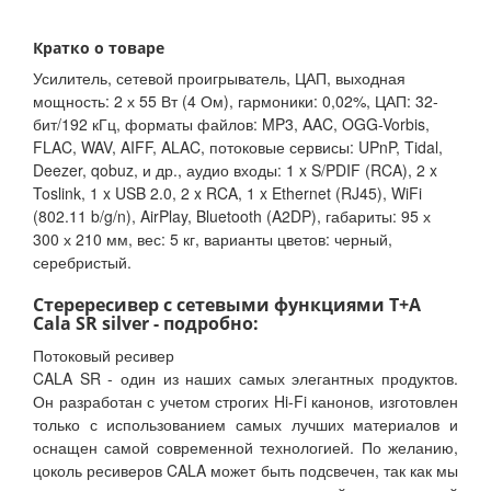
Кратко о товаре
Усилитель, сетевой проигрыватель, ЦАП, выходная
мощность: 2 х 55 Вт (4 Ом), гармоники: 0,02%, ЦАП: 32-
бит/192 кГц, форматы файлов: MP3, AAC, OGG-Vorbis,
FLAC, WAV, AIFF, ALAC, потоковые сервисы: UPnP, Tidal,
Deezer, qobuz, и др., аудио входы: 1 x S/PDIF (RCA), 2 x
Toslink, 1 x USB 2.0, 2 x RCA, 1 x Ethernet (RJ45), WiFi
(802.11 b/g/n), AirPlay, Bluetooth (A2DP), габариты: 95 х
300 х 210 мм, вес: 5 кг, варианты цветов: черный,
серебристый.
Стерересивер с сетевыми функциями T+A
Cala SR silver - подробно:
Потоковый ресивер
CALA SR - один из наших самых элегантных продуктов.
Он разработан с учетом строгих Hi-Fi канонов, изготовлен
только с использованием самых лучших материалов и
оснащен самой современной технологией. По желанию,
цоколь ресиверов CALA может быть подсвечен, так как мы