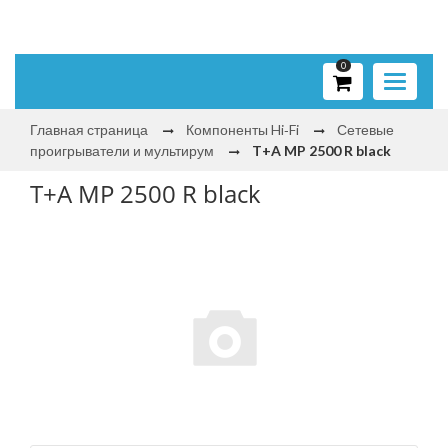
0
Toggle
navigati
Главная страница
Компоненты Hi‑Fi
Сетевые
проигрыватели и мультирум
T+A MP 2500 R black
T+A MP 2500 R black