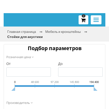
0
Toggle
navigati
Главная страница
Мебель и кронштейны
Стойки для акустики
Подбор параметров
Розничная цена
От
До
0
48 600
97 200
145 800
194 400
Производитель