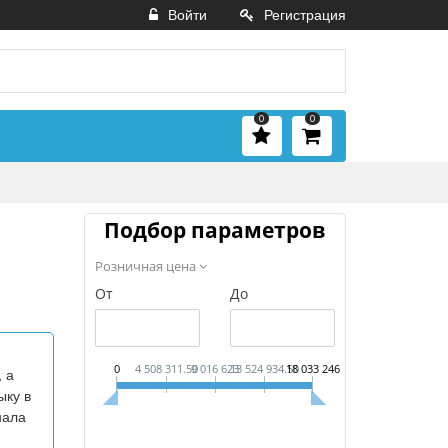
Войти
Регистрация
0
0
Подбор параметров
Розничная цена
От
До
0
4 508 311.50
9 016 623
13 524 934.50
18 033 246
 а
ыку в
нала