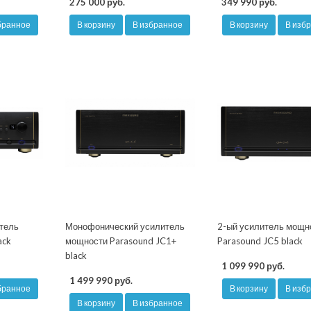
275 000 руб.
349 990 руб.
бранное
В корзину
В избранное
В корзину
В изб
тель
Монофонический усилитель
2-ый усилитель мощн
ack
мощности Parasound JC1+
Parasound JC5 black
black
1 099 990 руб.
1 499 990 руб.
бранное
В корзину
В изб
В корзину
В избранное