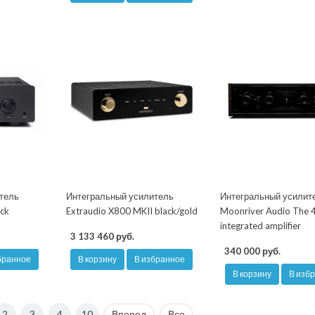
тель
Интегральный усилитель
Интегральный усилит
ack
Extraudio X800 MKII black/gold
Moonriver Audio The 
integrated amplifier
3 133 460 руб.
340 000 руб.
бранное
В корзину
В избранное
В корзину
В изб
2
3
4
10
Вперед
Все