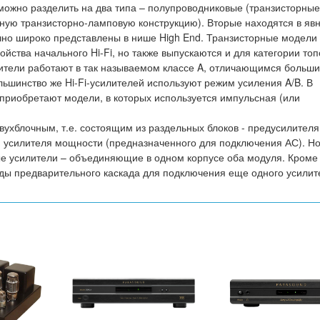
ожно разделить на два типа – полупроводниковые (транзисторные
дную транзисторно-ламповую конструкцию). Вторые находятся в яв
но широко представлены в нише High End. Транзисторные модели 
йства начального Hi-Fi, но также выпускаются и для категории топ
илители работают в так называемом классе A, отличающимся больш
ьшинство же Hi-Fi-усилителей используют режим усиления A/B. В
приобретают модели, в которых используется импульсная (или
двухблочным, т.е. состоящим из раздельных блоков - предусилителя
и усилителя мощности (предназначенного для подключения АС). Н
ые усилители – объединяющие в одном корпусе оба модуля. Кроме 
ды предварительного каскада для подключения еще одного усилит