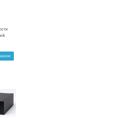
ости
ack
ранное