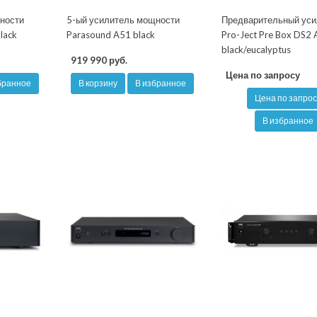
ности
5-ый усилитель мощности
Предварительный уси
lack
Parasound A51 black
Pro-Ject Pre Box DS2 
black/eucalyptus
919 990 руб.
Цена по запросу
бранное
В корзину
В избранное
Цена по запрос
В избранное