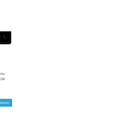
ель
404
ранное