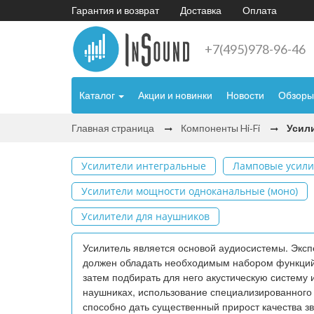
Гарантия и возврат
Доставка
Оплата
+7(495)978-96-46
Каталог
Акции и новинки
Новости
Обзоры
Главная страница
Компоненты Hi‑Fi
Усил
Усилители интегральные
Ламповые усили
Усилители мощности одноканальные (моно)
Усилители для наушников
Усилитель является основой аудиосистемы. Эксп
должен обладать необходимым набором функций (
затем подбирать для него акустическую систему 
наушниках, использование специализированного 
способно дать существенный прирост качества зв