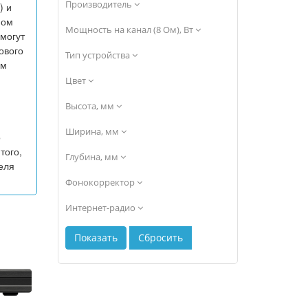
Производитель
) и
ном
Мощность на канал (8 Ом), Вт
могут
ового
Тип устройства
им
Цвет
Высота, мм
Ширина, мм
о
того,
Глубина, мм
еля
Фонокорректор
Интернет-радио