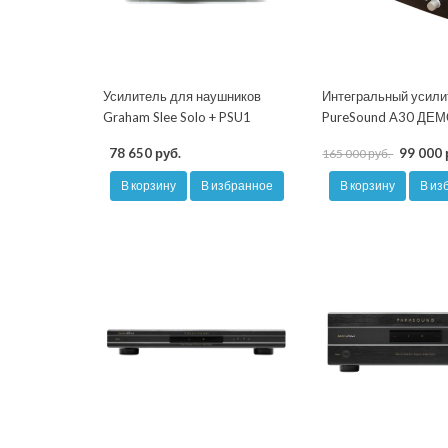
Усилитель для наушников
Интегральный усили
Graham Slee Solo + PSU1
PureSound A30 ДЕ
78 650 руб.
99 000 
165 000 руб.
В корзину
В избранное
В корзину
В из