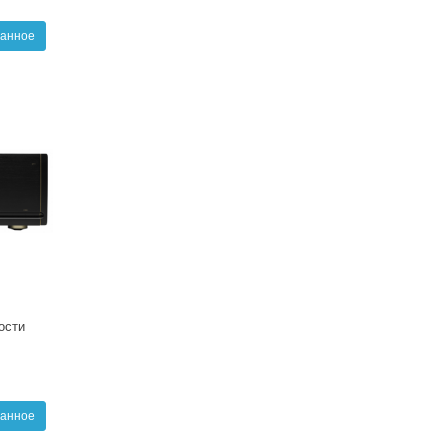
ранное
ости
ранное