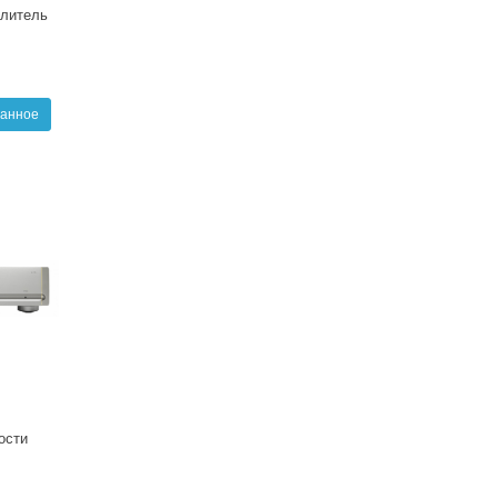
илитель
ранное
ости