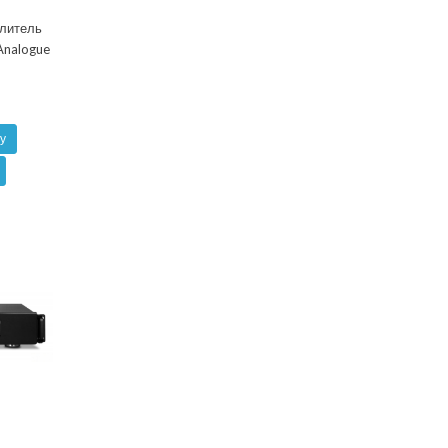
литель
Analogue
у