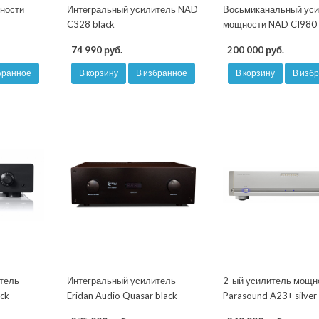
ности
Интегральный усилитель NAD
Восьмиканальный ус
C328 black
мощности NAD CI980
74 990 руб.
200 000 руб.
бранное
В корзину
В избранное
В корзину
В изб
тель
Интегральный усилитель
2-ый усилитель мощн
ack
Eridan Audio Quasar black
Parasound A23+ silver