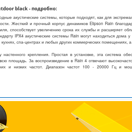
tdoor black - подробно:
годные акустические системы, которые подходят, как для экстрема
ости. Жесткий и прочный корпус динамиков Elipson Rain благод
риля, способствует увеличению срока их службы и расширяет об
дарту IPX4 акустические системы Rain могут находиться дома у 
, кухнях, спа-центрах и любых других коммерческих помещениях, а
 настенного крепления. Простая в установке, эта система обес
т всю площадь. За воспроизведение в Rain 4 отвечают высокочас
них и низких частот. Диапазон частот 100 - 20000 Гц и мощ