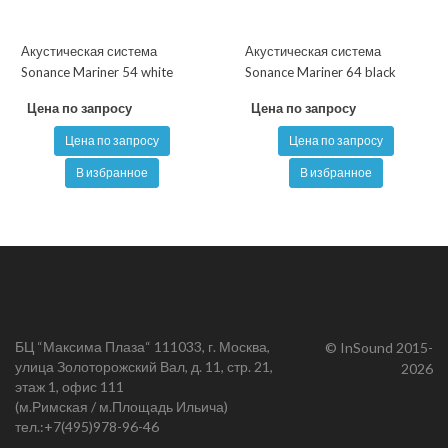
Акустическая система
Акустическая система
Sonance Mariner 54 white
Sonance Mariner 64 black
Цена по запросу
Цена по запросу
Цена по запросу
Цена по запросу
В избранное
В избранное
БЦ “Максима Плаза“ 111033, г. Москва,
© InSound 2015-
улица Золоторожский Вал, д. 11, стр. 21,
2026
этаж 1, офис 111
(м.Римская / м.Площадь Ильича)
тел.:
+7(495)978-96-46