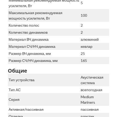
Минимальная рекомендуемая мощность
5
усилителя, Вт
Максимальная рекомендуемая
100
мощность усилителя, Вт
Количество полос
2
Количество динамиков
2
Материал ВЧ динамика
алюминий
Материал СЧ/НЧ динамика
кевлар
Размер ВЧ динамика, мм
25
Размер СЧ/НЧ динамика, мм
165
Общие
Акустическая
Тип устройства
система
Тип АС
всепогодная
Medium
Серия
Mariners
Активная/пассивная
пассивная
Отделка
пластик